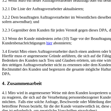
3.2 Wenn Miro ein neuer Auftragsverarbeiter beauftragt oder ein beste
3.2.1 Die Liste der Auftragsverarbeiter aktualisieren;
3.2.2 Dem beauftragten Auftragsverarbeiter im Wesentlichen dieselb
sofern anwendbar); und
3.2.3 Gegenüber dem Kunden für jeden Verstoß gegen dieses DPA, der 
3.3 Wenn der Kunde mindestens zehn (10) Tage vor der Beauftragung 
Kundenbenachrichtigungen
hier
abonnieren;
3.4 Ersetzt Miro einen Auftragsverarbeiter durch einen anderen oder 
Hierfür muss er angemessene Gründe anführen, die sich auf die Fähigk
Bedenken des Kunden nach Treu und Glauben erörtern, um eine wirts
den strittigen Auftragsverarbeiter nicht zu ernennen oder dem Kunden
Rechtsmittel des Kunden und begrenzen die gesamte mögliche Haftu
DPA.
4. Zusammenarbeit
4.1 Miro wird in angemessener Weise mit dem Kunden kooperieren un
zu reagieren, die sich auf die Verarbeitung personenbezogener Kund
möchten. Falls eine solche Anfrage, Beschwerde oder Mitteilung direk
betroffene Person bezieht, für die der Kunde verantwortlich ist, die
dies ist erforderlich, um gesetzliche Vorschriften einzuhalten).