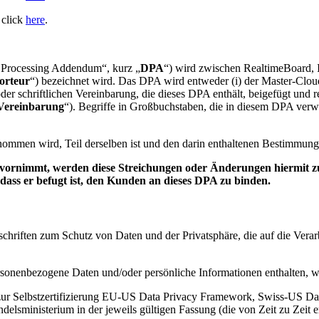
 click
here
.
 Processing Addendum“, kurz „
DPA
“) wird zwischen RealtimeBoard, In
orteur
“) bezeichnet wird. Das DPA wird entweder (i) der Master-Cl
der schriftlichen Vereinbarung, die dieses DPA enthält, beigefügt und 
Vereinbarung
“). Begriffe in Großbuchstaben, die in diesem DPA verwe
nommen wird, Teil derselben ist und den darin enthaltenen Bestimmung
ornimmt, werden diese Streichungen oder Änderungen hiermit zu
dass er befugt ist, den Kunden an dieses DPA zu binden.
rschriften zum Schutz von Daten und der Privatsphäre, die auf die V
ersonenbezogene Daten und/oder persönliche Informationen enthalten, w
zur Selbstzertifizierung EU-US Data Privacy Framework, Swiss-US D
sministerium in der jeweils gültigen Fassung (die von Zeit zu Zeit 