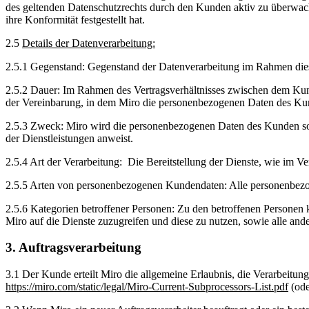
des geltenden Datenschutzrechts durch den Kunden aktiv zu überwache
ihre Konformität festgestellt hat.
2.5
Details der Datenverarbeitung:
2.5.1 Gegenstand: Gegenstand der Datenverarbeitung im Rahmen di
2.5.2 Dauer: Im Rahmen des Vertragsverhältnisses zwischen dem Kund
der Vereinbarung, in dem Miro die personenbezogenen Daten des Kun
2.5.3 Zweck: Miro wird die personenbezogenen Daten des Kunden so v
der Dienstleistungen anweist.
2.5.4 Art der Verarbeitung: Die Bereitstellung der Dienste, wie im V
2.5.5 Arten von personenbezogenen Kundendaten: Alle personenbezo
2.5.6 Kategorien betroffener Personen: Zu den betroffenen Personen k
Miro auf die Dienste zuzugreifen und diese zu nutzen, sowie alle a
3. Auftragsverarbeitung
3.1 Der Kunde erteilt Miro die allgemeine Erlaubnis, die Verarbeitu
https://miro.com/static/legal/Miro-Current-Subprocessors-List.pdf
(ode