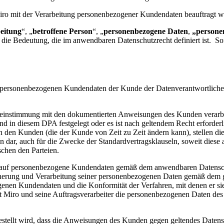
iro mit der Verarbeitung personenbezogener Kundendaten beauftragt w
eitung
“, „
betroffene Person
“, „
personenbezogene Daten
,
„persone
 die Bedeutung, die im anwendbaren Datenschutzrecht definiert ist. Sof
der personenbezogenen Kundendaten der Kunde der Datenverantwortlich
einstimmung mit den dokumentierten Anweisungen des Kunden verarbe
und in diesem DPA festgelegt oder es ist nach geltendem Recht erforder
h den Kunden (die der Kunde von Zeit zu Zeit ändern kann), stellen d
dar, auch für die Zwecke der Standardvertragsklauseln, soweit diese 
schen den Parteien.
Bezug auf personenbezogene Kundendaten gemäß dem anwendbaren Datensc
peicherung und Verarbeitung seiner personenbezogenen Daten gemäß dem 
genen Kundendaten und die Konformität der Verfahren, mit denen er sie
it Miro und seine Auftragsverarbeiter die personenbezogenen Daten de
stellt wird, dass die Anweisungen des Kunden gegen geltendes Datensc