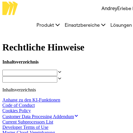
Andrey
Erlebe 
Produkt
Unsere Empfehlungen
Intelligenter Canvas
Produkt
Einsatzbereiche
Lösungen
Flows
Prototypen & Wireframes
Engage
Plattform
Rechtliche Hinweise
KI-Übersicht
AI Workflows
Connectors
Inhaltsverzeichnis
MCP-Server
KI-Playbooks entdecken
MCP-Server
Blueprints
Integrationen
Sicherheit
Inhaltsverzeichnis
Enterprise Guard
Anhang zu den KI-Funktionen
Entwicklerplattform
Code of Conduct
Apps herunterladen
Cookies Policy
Formate
Whiteboard
Customer Data Processing Addendum
Diagramme
Current Subprocessors List
Kanban
Developer Terms of Use
Zeitachsen
Master-Cloud-Vereinbarung