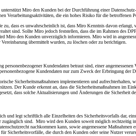
 unterstützt Miro den Kunden bei der Durchführung einer Datenschutz-
n Verarbeitungsaktivitäten, die ein hohes Risiko für die betroffenen P
de zu, dass es unwahrscheinlich ist, dass Miro Kenntnis davon erlangt
ltet sind. Sollte Miro jedoch feststellen, dass die im Rahmen des DPF
 wird Miro den Kunden unverzüglich informieren. Miro wird in angem
Vereinbarung übermittelt wurden, zu löschen oder zu berichtigen.
itung personenbezogener Kundendaten betraut sind, einer angemessenen V
 sie personenbezogene Kundendaten nur zum Zweck der Erbringung der D
orische Sicherheitsmaßnahmen implementieren und aufrechterhalten, wi
ützen. Der Kunde erkennt an, dass die Sicherheitsmaßnahmen im Einkl
gesetzt, dass solche Aktualisierungen und Änderungen die Sicherheit de
h und legt schriftlich alle Einzelheiten des Sicherheitsvorfalls dar, ein
er zugänglich sind. Miro wird den Kunden soweit möglich rechtzeitig 
atenschutzrecht nachkommen kann, sowie angemessene Maßnahmen ergr
t für Sicherheitsvorfälle, die durch den Kunden oder seine Nutzer verur