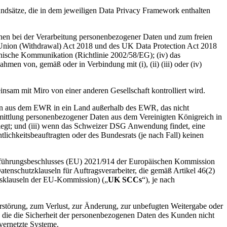
dsätze, die in dem jeweiligen Data Privacy Framework enthalten
onen bei der Verarbeitung personenbezogener Daten und zum freien
n Union (Withdrawal) Act 2018 und des UK Data Protection Act 2018
tronische Kommunikation (Richtlinie 2002/58/EG); (iv) das
men von, gemäß oder in Verbindung mit (i), (ii) (iii) oder (iv)
einsam mit Miro von einer anderen Gesellschaft kontrolliert wird.
n aus dem EWR in ein Land außerhalb des EWR, das nicht
ttlung personenbezogener Daten aus dem Vereinigten Königreich in
egt; und (iii) wenn das Schweizer DSG Anwendung findet, eine
ichkeitsbeauftragten oder des Bundesrats (je nach Fall) keinen
hführungsbeschlusses (EU) 2021/914 der Europäischen Kommission
nschutzklauseln für Auftragsverarbeiter, die gemäß Artikel 46(2)
gsklauseln der EU-Kommission) („
UK SCCs
“), je nach
Zerstörung, zum Verlust, zur Änderung, zur unbefugten Weitergabe oder
, die die Sicherheit der personenbezogenen Daten des Kunden nicht
vernetzte Systeme.