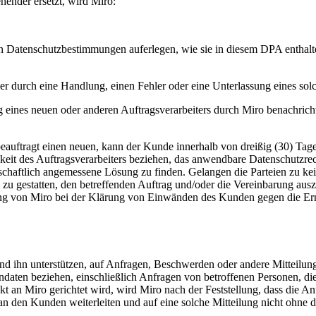
hender ersetzt, wird Miro:
en Datenschutzbestimmungen auferlegen, wie sie in diesem DPA enthalt
durch eine Handlung, einen Fehler oder eine Unterlassung eines solch
eines neuen oder anderen Auftragsverarbeiters durch Miro benachricht
beauftragt einen neuen, kann der Kunde innerhalb von dreißig (30) Tage
eit des Auftragsverarbeiters beziehen, das anwendbare Datenschutzrech
chaftlich angemessene Lösung zu finden. Gelangen die Parteien zu ke
 zu gestatten, den betreffenden Auftrag und/oder die Vereinbarung aus
ng von Miro bei der Klärung von Einwänden des Kunden gegen die Er
d ihn unterstützen, auf Anfragen, Beschwerden oder andere Mitteilun
endaten beziehen, einschließlich Anfragen von betroffenen Personen, 
t an Miro gerichtet wird, wird Miro nach der Feststellung, dass die An
se an den Kunden weiterleiten und auf eine solche Mitteilung nicht oh