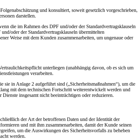
Folgenabschätzung und konsultiert, soweit gesetzlich vorgeschrieben,
ersonen darstellen.
, wenn die im Rahmen des DPF und/oder der Standardvertragsklauseln
 und/oder der Standardvertragsklauseln übermittelten
essener Weise mit dem Kunden zusammenarbeiten, um ungenaue oder
ertraulichkeitspflicht unterliegen (unabhängig davon, ob es sich um
ienstleistungen verarbeiten.
e sie in Anlage 2 aufgeführt sind („Sicherheitsmaßnahmen“), um die
ang mit dem technischen Fortschritt weiterentwickelt werden und
r Dienste insgesamt nicht beeinträchtigen oder reduzieren.
schließlich der Art der betroffenen Daten und der Identität der
informieren und mit ihm zusammenarbeiten, damit der Kunde seinen
eifen, um die Auswirkungen des Sicherheitsvorfalls zu beheben
sacht werden.