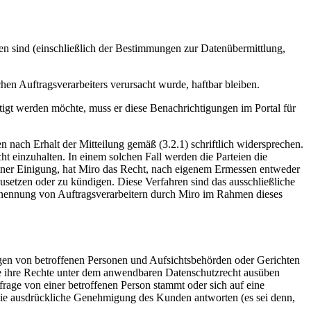
en sind (einschließlich der Bestimmungen zur Datenübermittlung,
en Auftragsverarbeiters verursacht wurde, haftbar bleiben.
igt werden möchte, muss er diese Benachrichtigungen im Portal für
n nach Erhalt der Mitteilung gemäß (3.2.1) schriftlich widersprechen.
t einzuhalten. In einem solchen Fall werden die Parteien die
iner Einigung, hat Miro das Recht, nach eigenem Ermessen entweder
zusetzen oder zu kündigen. Diese Verfahren sind das ausschließliche
nennung von Auftragsverarbeitern durch Miro im Rahmen dieses
gen von betroffenen Personen und Aufsichtsbehörden oder Gerichten
die ihre Rechte unter dem anwendbaren Datenschutzrecht ausüben
frage von einer betroffenen Person stammt oder sich auf eine
ne die ausdrückliche Genehmigung des Kunden antworten (es sei denn,