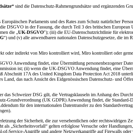
dsätze“
sind die Datenschutz-Rahmengrundsätze und ergänzenden Grun
es Europäischen Parlaments und des Rates zum Schutz natürlicher Pers
i) die DSGVO in der Fassung, die durch Teil 3 des britischen Europea
men die „
UK
-
DSGVO
"); (iii) die EU-Datenschutzrichtlinie für elek
SG
“) und (v) alle anwendbaren nationalen Datenschutzgesetze, die im Rah
kt oder indirekt von Miro kontrolliert wird, Miro kontrolliert oder gem
DSGVO Anwendung findet, eine Übermittlung personenbezogener Date
mission ist; (ii) wenn die UK-DSGVO Anwendung findet, eine Übermi
ß Abschnitt 17A des United Kingdom Data Protection Act 2018 unterli
 Land, das nach Ansicht des Eidgenössischen Datenschutz- und Öffentl
r das Schweizer DSG gilt, die Vertragsklauseln im Anhang des Durc
schutz-Grundverordnung (UK GDPR) Anwendung findet, die Standard-Date
endum für den internationalen Datentransfer zu den Standardvertra
ngen).
erletzung der Sicherheit, die zur versehentlichen oder rechtswidrigen 
 als „Sicherheitsvorfall“ gelten erfolglose Versuche oder Handlungen
l-of-Service-Angriffe und andere Netzwerkangriffe auf Firewalls oder 