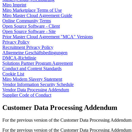
Talktrack
Miro Imprint
Tabellen
Miro Marketplace Terms of Use
Dokumente
Miro Master Cloud Agreement Guide
Präsentation
Online Community Terms
Einsatzbereiche
Open Source Software - Client
Unsere Empfehlungen
Open Source Software - Site
KI-Playbooks entdecken
Prior Master Cloud Agreement "MCA" Versions
Im Miroverse umschauen
Privacy Policy
Allgemein
Recruitment Privacy Policy
Diagramme
Allgemeine Geschäftsbedingungen
Workshops
DMCA-Richtlinie
Brainstorming
Solutions Partner Program Agreement
Mindmaps
Conduct and Content Standards
Concept Maps
Cookie List
Flussdiagramme
Miro Modern Slavery Statement
Spezialisiert
Vendor Information Security Schedule
Erstellen von Roadmaps
Vendor Data Processing Addendum
Prozessabbildung
Supplier Code of Conduct
Technisches Design & Dokumentation
Prototypen & Wireframes
Customer Data Processing Addendum
Abbildung der Customer Journey
Auswertung von Research
For the previous version of the Customer Data Processing Addendum
Miro Design Workshops
Miro Planning & Delivery
For the previous version of the Customer Data Processing Addendum
Zielplanung