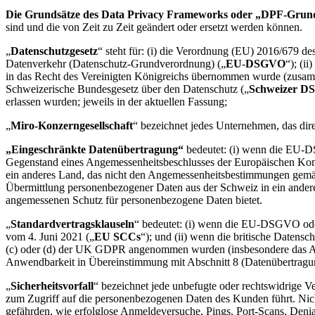
Transformation der Arbeitsweisen
Digitaler Arbeitsplatz
Die Grundsätze des Data Privacy Frameworks oder „DPF-Grun
Customer Experience & Service Design
sind und die von Zeit zu Zeit geändert oder ersetzt werden können.
Cloud & Softwaretransformation
„
Datenschutzgesetz
“ steht für: (i) die Verordnung (EU) 2016/679 d
Ressourcen
Datenverkehr (Datenschutz-Grundverordnung) („
EU
-
DSGVO
“); (i
Lernen
in das Recht des Vereinigten Königreichs übernommen wurde (zusam
Erfolgsgeschichten
Schweizerische Bundesgesetz über den Datenschutz („
Schweizer D
Academy
erlassen wurden; jeweils in der aktuellen Fassung;
Webinare
Reforge Learning
„
Miro-Konzerngesellschaft
“ bezeichnet jedes Unternehmen, das dire
Community & Support
Hilfecenter
„Eingeschränkte Datenübertragung“
bedeutet: (i) wenn die EU-
Veranstaltungen
Gegenstand eines Angemessenheitsbeschlusses der Europäischen Kom
Community
ein anderes Land, das nicht den Angemessenheitsbestimmungen gemä
Blog
Übermittlung personenbezogener Daten aus der Schweiz in ein anderes
Partner & Dienstleistungen
angemessenen Schutz für personenbezogene Daten bietet.
Miro Professional Services
Lösungspartner
„
Standardvertragsklauseln
“ bedeutet: (i) wenn die EU-DSGVO ode
Preise
vom 4. Juni 2021 („
EU SCCs
“); und (ii) wenn die britische Daten
(c) oder (d) der UK GDPR angenommen wurden (insbesondere das Add
Anwendbarkeit in Übereinstimmung mit Abschnitt 8 (Datenübertragu
„
Sicherheitsvorfall
“ bezeichnet jede unbefugte oder rechtswidrige V
zum Zugriff auf die personenbezogenen Daten des Kunden führt. Nicht
gefährden, wie erfolglose Anmeldeversuche, Pings, Port-Scans, Denia