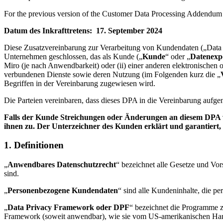
Organisationsdesign
For the previous version of the Customer Data Processing Addendum
Lösungen
Nach Geschäftssegment
Datum des Inkrafttretens: 17. September 2024
Große Unternehmen
KMU
Diese Zusatzvereinbarung zur Verarbeitung von Kundendaten („Data
Startups
Unternehmen geschlossen, das als Kunde („
Kunde
“ oder „
Datenexp
Nach Branche
Miro (je nach Anwendbarkeit) oder (ii) einer anderen elektronischen o
Digitales
verbundenen Dienste sowie deren Nutzung (im Folgenden kurz die „
Professionelle Dienstleistungen
Begriffen in der Vereinbarung zugewiesen wird.
Fertigung
Einzelhandel
Die Parteien vereinbaren, dass dieses DPA in die Vereinbarung aufge
Finanzdienstleistungen
Pharmaindustrie & Life Science
Falls der Kunde Streichungen oder Änderungen an diesem DPA v
Nach Team
ihnen zu. Der Unterzeichner des Kunden erklärt und garantiert, 
Produktmanagement
Design & UX
1. Definitionen
Softwareentwicklung
Produktleitung & Product Ops
„
Anwendbares Datenschutzrecht
“ bezeichnet alle Gesetze und Vo
Operativer Bereich
sind.
Marketing
IT
„
Personenbezogene Kundendaten
“ sind alle Kundeninhalte, die p
Nach strategischer Initiative
Product Operating System
„
Data Privacy Framework oder DPF
“ bezeichnet die Programme 
KI-Transformation
Framework (soweit anwendbar), wie sie vom US-amerikanischen Handel