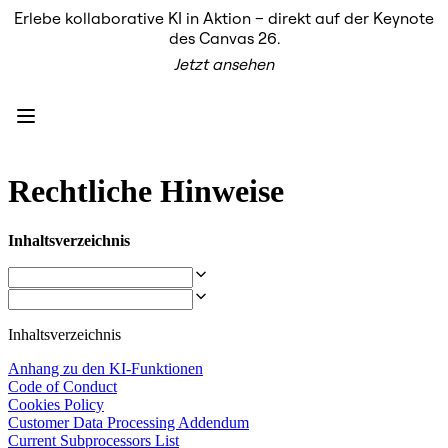
Erlebe kollaborative KI in Aktion – direkt auf der Keynote
Produkt
des Canvas 26.
Unsere Empfehlungen
Jetzt ansehen
Intelligenter Canvas
Flows
Prototypen & Wireframes
Engage
Plattform
KI-Übersicht
AI Workflows
Rechtliche Hinweise
Connectors
MCP-Server
KI-Playbooks entdecken
Inhaltsverzeichnis
MCP-Server
Blueprints
Integrationen
Sicherheit
Enterprise Guard
Inhaltsverzeichnis
Entwicklerplattform
Apps herunterladen
Anhang zu den KI-Funktionen
Formate
Code of Conduct
Whiteboard
Cookies Policy
Diagramme
Customer Data Processing Addendum
Kanban
Current Subprocessors List
Zeitachsen