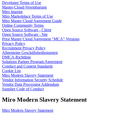
Developer Terms of Use
Talktrack
Master-Cloud-Vereinbarung
Tabellen
Miro Imprint
Dokumente
Miro Marketplace Terms of Use
Präsentation
Miro Master Cloud Agreement Guide
Einsatzbereiche
Online Community Terms
Unsere Empfehlungen
Open Source Software - Client
KI-Playbooks entdecken
Open Source Software - Site
Im Miroverse umschauen
Prior Master Cloud Agreement "MCA" Versions
Allgemein
Privacy Policy
Diagramme
Recruitment Privacy Policy
Workshops
Allgemeine Geschäftsbedingungen
Brainstorming
DMCA-Richtlinie
Mindmaps
Solutions Partner Program Agreement
Concept Maps
Conduct and Content Standards
Flussdiagramme
Cookie List
Spezialisiert
Miro Modern Slavery Statement
Erstellen von Roadmaps
Vendor Information Security Schedule
Prozessabbildung
Vendor Data Processing Addendum
Technisches Design & Dokumentation
Supplier Code of Conduct
Prototypen & Wireframes
Abbildung der Customer Journey
Miro Modern Slavery Statement
Auswertung von Research
Miro Design Workshops
Miro Planning & Delivery
Miro Modern Slavery Statement
Zielplanung