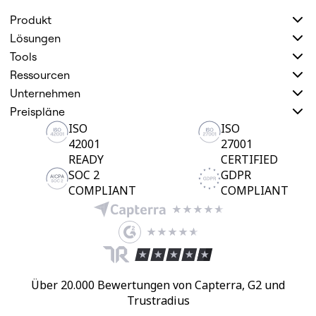
Organisationsdesign
Produkt
Lösungen
Lösungen
Nach Geschäftssegment
Große Unternehmen
Tools
KMU
Ressourcen
Startups
Nach Branche
Unternehmen
Digitales
Preispläne
Professionelle Dienstleistungen
ISO
ISO
Fertigung
Einzelhandel
42001
27001
Finanzdienstleistungen
READY
CERTIFIED
Pharmaindustrie & Life Science
SOC 2
GDPR
Nach Team
COMPLIANT
COMPLIANT
Produktmanagement
Design & UX
Softwareentwicklung
Produktleitung & Product Ops
Operativer Bereich
Marketing
IT
Nach strategischer Initiative
Über 20.000 Bewertungen von Capterra, G2 und
Product Operating System
Trustradius
KI-Transformation