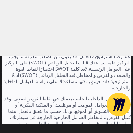
لك ولتحسين اتخاذك للقرارات عندما يتعلق الأمر بالاستراتيجيات
 خطط العمل والخطوات التالية لمشروعك.
صل القراءة لمعرفة المزيد حول قالب التحليل الرباعي (SWOT).
 هو التحليل الرباعي (SWOT)؟
د وضع استراتيجية العمل، قد يكون من الصعب معرفة ما يجب
التركيز عليه. يساعدك قالب التحليل الرباعي (SWOT) على التركيز
على العوامل الرئيسية. تًعد كلمة SWOT اختصارًا لنقاط القوة
والضعف والفرص والمخاطر. يُعد التحليل الرباعي (SWOT) أداةً
تراتيجيةً ذات قيمةٍ يمكنها مساعدتك على دراسة العوامل الداخلية
لخارجية.
مثل العوامل الداخلية الخاصة بعملك في نقاط القوة والضعف. وقد
مل هذه العوامل المواهب أو موظفيك أو الملكية الفكرية أو
تراتيجية التسويق أو الموقع، وذلك حسب ما يتعلق بالعمل. بينما
مثل الفرص والمخاطر العوامل الخارجية الخارجة عن سيطرتك،
ل تقلبات السوق والمنافسة وأسعار المواد الخام وتوجهات
Mir
مستهلك.