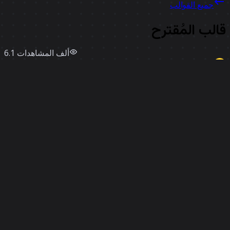
جميع القوالب
الب المُقترح
6.1 ألف
المشاهدات
استخدامات
87
Miro
إعجابات
1
استخدم قالبًا