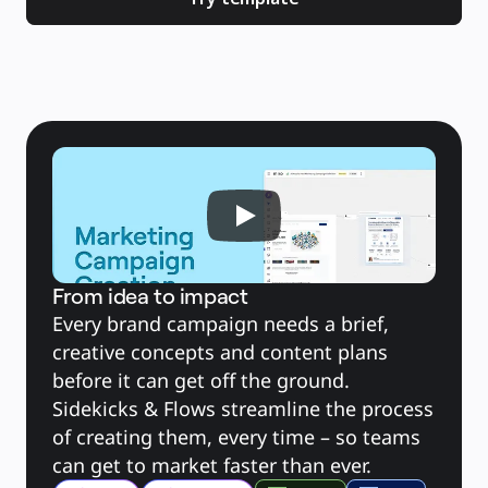
Slides
Senaryolar
Öne Çıkanlar
Yapay Zeka Rehberlerini keşfedin
Miroverse'ü keşfedin
Genel
Diagramming
Atölyeler
Beyin Fırtınası
Zihin Haritaları
Konsept Haritaları
Akış Şemaları
Uzmanlaşmış
Yol Haritaları
Süreç Haritalama
Technical Design ve Belgeler
Prototypes ve Tel Çerçeveler
Müşteri Yolculuğu Haritalama
Araştırma Sentezi
From idea to impact
Design Workshops
Planning & Delivery
Every brand campaign needs a brief, 
Hedef Planlama
Org. Tasarımı
creative concepts and content plans 
Çözümler
before it can get off the ground. 
İş Segmentine Göre
Enterprise
Sidekicks & Flows streamline the process 
Küçük İşletmeler
Startup'lar
of creating them, every time – so teams 
Sektöre Göre
Dijital
can get to market faster than ever.
Profesyonel Hizmetler
İmalat