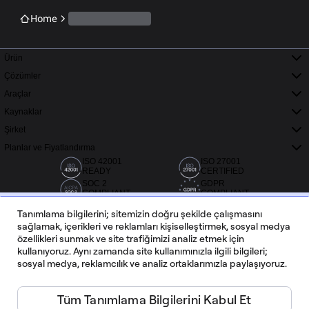
Home
Ürün
Çözümler
Araçlar
Kaynaklar
Şirket
Planlar ve Fiyatlandırma
ISO 42001
ISO 27001
READY
CERTIFIED
SOC 2
GDPR
COMPLIANT
COMPLIANT
Tanımlama bilgilerini; sitemizin doğru şekilde çalışmasını
sağlamak, içerikleri ve reklamları kişiselleştirmek, sosyal medya
özellikleri sunmak ve site trafiğimizi analiz etmek için
kullanıyoruz. Aynı zamanda site kullanımınızla ilgili bilgileri;
sosyal medya, reklamcılık ve analiz ortaklarımızla paylaşıyoruz.
Capterra, G2 ve Trustradius'tan 20.000'den fazla değerlendirme
Tüm Tanımlama Bilgilerini Kabul Et
Türkçe