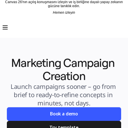
Canvas 26'nın açılış konuşmasını izleyin ve iş birliğine dayalı yapay zekanın
gücüne tanıklık edin.
Hemen izleyin
Ürün
Öne Çıkanlar
Intelligent Canvas™
Flow'lar
Prototypes ve Tel Çerçeveler
Engage
Platform
AI Genel Bakış
AI Workflows
Marketing Campaign 
Bağlayıcılar
MCP Sunucusu
Yapay Zeka Rehberlerini keşfedin
MCP Sunucusu
Creation
Blueprints
Entegrasyonlar
Güvenlik
Launch campaigns sooner – go from 
Enterprise Guard
Geliştirici Platformu
brief to ready-to-refine concepts in 
Uygulamaları İndir
Biçimler
minutes, not days.
Beyaz Tahta
Şemalar
Kanban
Book a demo
Timelines
TalkTrack
Tables
Docs
Try template