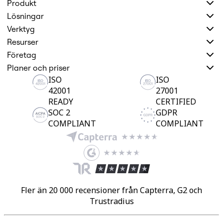
Förändring av arbetssätt
Produkt
Digital medarbetarupplevelse
Lösningar
Kundupplevelse och servicedesign
Moln- och programvaruomvandling
Verktyg
Resurser
Resurser
Lärande
Företag
Kundberättelser
Academy
Planer och priser
Webbinarier
ISO
ISO
Reforge Learning
42001
27001
Community och Support
Hjälpcenter
READY
CERTIFIED
Händelser
SOC 2
GDPR
Community
COMPLIANT
COMPLIANT
Blogg
Partner och tjänster
Miro Professional Services
Lösningspartner
Priser
Fler än 20 000 recensioner från Capterra, G2 och
Trustradius