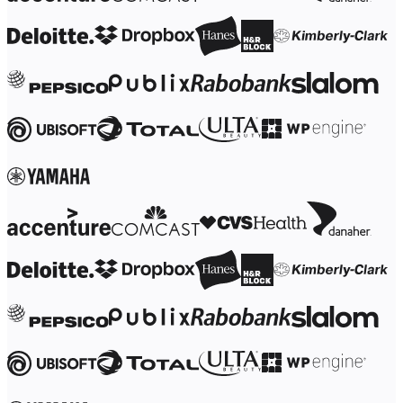
Talktrack
Tabeller
Docs
Slides
Användarexempel
Utvalt
Utforska AI-playbooks
Utforska Miroverse
Allmänt
Diagramming
Workshoppar
Brainstorming
Tankekartor
Konceptkartor
Flödesscheman
Specialiserat
Vägkartor
Kartläggning av processer
Teknisk design och dokumentation
Prototypes & Wireframes
Kartläggning av kundresor
Forskningssyntes
Design Workshops
Planning & Delivery
Målplanering