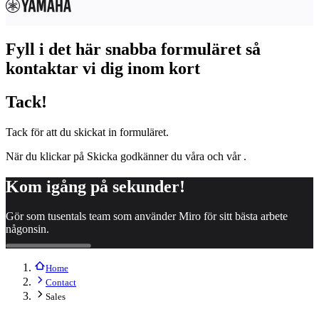
Organisationsdesign
Lösningar
Efter affärssegment
Fyll i det här snabba formuläret så
Enterprise
Småföretag
kontaktar vi dig inom kort
Startupföretag
Efter bransch
Tack!
Digital
Professional Services
Tillverkning
Tack för att du skickat in formuläret.
Detaljhandel
Finansiella tjänster
När du klickar på Skicka godkänner du våra
och vår
.
Läkemedel och biovetenskap
Efter team
Kom igång på sekunder!
Produktledning
Design och UX
Gör som tusentals team som använder Miro för sitt bästa arbete
Teknik
någonsin.
Produktledning och drift
Verksamhet
Marknadsföring
IT
Home
Efter strategiska initiativ
Contact
Produktoperativsystem
Sales
AI-transformation