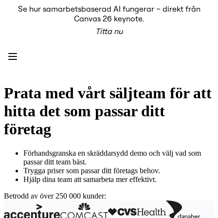
Se hur samarbetsbaserad AI fungerar – direkt från
Produkt
Canvas 26 keynote.
Utvalt
Titta nu
Intelligent Canvas™
Flows
Prototypes & Wireframes
Engage
Plattform
AI-översikt
AI Workflows
Prata med vårt säljteam för att
Kopplingar
MCP Server
hitta det som passar ditt
Utforska AI-playbooks
MCP Server
företag
Blueprints
Integrationer
Säkerhet
Förhandsgranska en skräddarsydd demo och välj vad som
Enterprise Guard
passar ditt team bäst.
Plattform för utvecklare
Trygga priser som passar ditt företags behov.
Ladda ner appar
Hjälp dina team att samarbeta mer effektivt.
Format
Whiteboard
Betrodd av över 250 000 kunder:
Diagram
Kanban
Tidslinjer