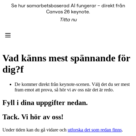
Se hur samarbetsbaserad AI fungerar – direkt från
Produkt
Canvas 26 keynote.
Utvalt
Titta nu
Intelligent Canvas™
Flows
Prototypes & Wireframes
Engage
Plattform
AI-översikt
AI Workflows
Vad känns mest spännande för
Kopplingar
MCP Server
dig?f
Utforska AI-playbooks
MCP Server
Blueprints
De kommer direkt från keynote-scenen. Välj det du ser mest
Integrationer
fram emot att prova, så hör vi av oss när det är redo.
Säkerhet
Enterprise Guard
Fyll i dina uppgifter nedan.
Plattform för utvecklare
Ladda ner appar
Format
Tack. Vi hör av oss!
Whiteboard
Diagram
Under tiden kan du gå vidare och
utforska det som redan finns
.
Kanban
Tidslinjer