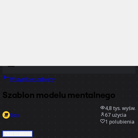
Discover
Według zespołu
Według rozmiaru
Wszystkie szablony
Szablon modelu mentalnego
4,8 tys.
wyśw.
67
użycia
Miro
1
polubienia
Użyj szablonu