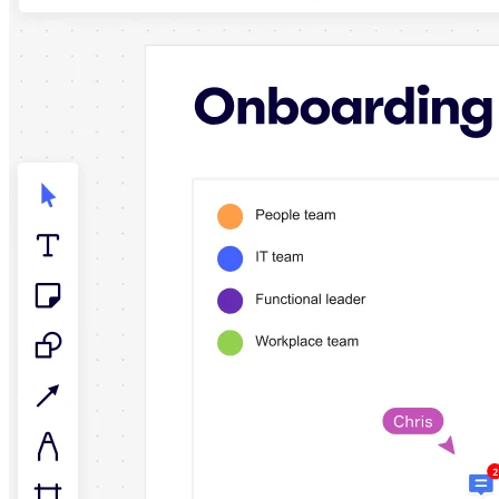
Talktrack
Tabele
Dokumenty
Slajdy
Zastosowania
Polecane
Odkryj AI Playbooks
Przeglądaj Miroverse
Ogólne
Diagramy
Warsztaty
Burze mózgów
Mapy myśli
Mapy koncepcyjne
Schematy blokowe
Specjalistyczne
Tworzenie roadmap
Mapowanie procesów
Projekty techniczne i dokumentacja
Prototypy i wireframe'y
Mapowanie podróży klienta
Synteza badań
Warsztaty projektowe
Planowanie i dostarczanie
Planowanie celów