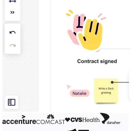
Projektowanie organizacji
Rozwiązania
Według segmentu biznesowego
Przedsiębiorstwa
Małe firmy
Startupy
Według branży
Cyfrowa
Usługi profesjonalne
Produkcja
Handel
Usługi finansowe
Nauki przyrodnicze i farmacja
Według zespołu
Zarządzanie produktem
Design i UX
Inżynieria
Przywództwo i operacje produktowe
Operacje
Marketing
IT
Według inicjatywy strategicznej
Produktowy model operacyjny
Transformacja AI