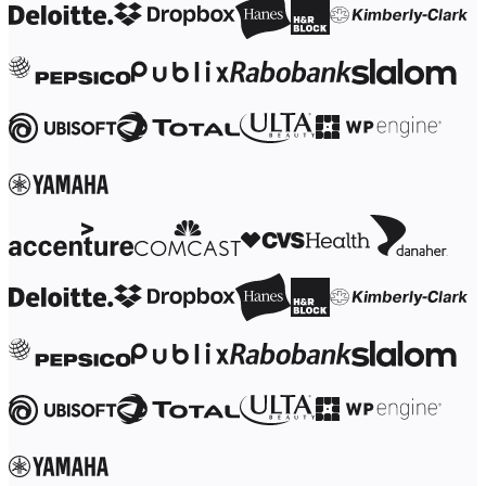
Transformacja metod pracy
Cyfrowe doświadczenia pracowników
Projektowanie usług i doświadczeń klientów
Transformacja chmurowa i oprogramowania
Zasoby
Nauka
Historie klientów
Akademia
Webinary
Nauka przez Reforge
Społeczność i pomoc
Centrum pomocy
Wydarzenia
Społeczność
Blog
Partnerzy i usługi
Usługi profesjonalne Miro
Partnerzy ds. rozwiązań
Cennik