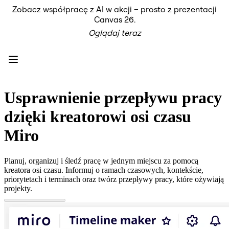
Zobacz współpracę z AI w akcji – prosto z prezentacji
Produkt
Canvas 26.
Polecane
Oglądaj teraz
Inteligentna plansza
Przepływy
Prototypy i wireframe'y
Engage
Platforma
Przegląd AI
AI Workflows
Usprawnienie przepływu pracy
Łączniki
Serwer MCP
dzięki kreatorowi osi czasu
Odkryj AI Playbooks
Serwer MCP
Miro
Plany projektów
Integracje
Bezpieczeństwo
Planuj, organizuj i śledź pracę w jednym miejscu za pomocą
Enterprise Guard
kreatora osi czasu. Informuj o ramach czasowych, kontekście,
Platforma dla deweloperów
priorytetach i terminach oraz twórz przepływy pracy, które ożywiają
Aplikacje do pobrania
projekty.
Formaty
Tablica
Diagramy
Kanban
Osie czasu