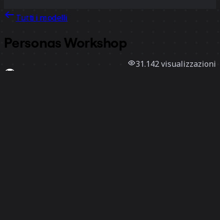
Tutti i modelli
Personas Workshop
31.142
visualizzazioni
3538
utilizzi
Modus Create
521
mi piace
Utilizza il modello