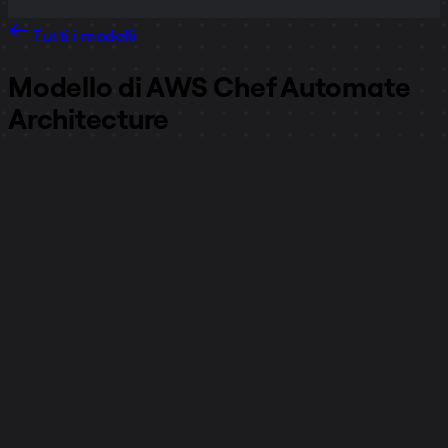
Tutti i modelli
Modello di AWS Chef Automate
Architecture
3067
visualizzazioni
47
utilizzi
Miro
1
mi piace
Utilizza il modello