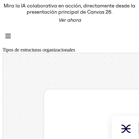
Mira la IA colaborativa en acción, directamente desde la
Producto
presentación principal de Canvas 26.
Destacados
Ver ahora
Lienzo inteligente™
Flujos
Prototipos y wireframes
Miro Engage
Plataforma
Descripción general de IA
Tipos de estructuras organizacionales
AI Workflows
Conectores
Servidor MCP
Explora los manuales de IA
Servidor MCP
Planes de acción
Integraciones
Seguridad
Enterprise Guard
Plataforma para desarrolladores
Descargar aplicaciones
Formatos
Pizarra
Diagramas
Kanban
Cronogramas