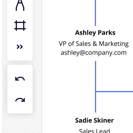
Diseño organizacional
Soluciones
Por segmento empresarial
Enterprise
Pequeña empresa
Startups
Por sector
Digital
Servicios profesionales
Fabricación
Comercio minorista
Servicios financieros
Ciencias de la vida y farmacéutica
Por equipo
Gestión de productos
Diseño y UX
Ingeniería
Liderazgo y operaciones de producto
Operaciones
Marketing
TI
Por iniciativa estratégica
Sistema operativo de producto
Transformación con IA