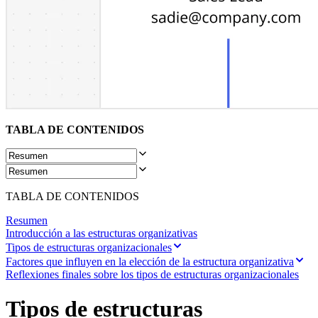
Transformación de las formas de trabajo
Experiencia digital del empleado
Experiencia del cliente y diseño de servicios
Transformación en la nube y de software
Recursos
Aprendizaje
Historias de clientes
Academia
Webinarios
Reforge Learning
Comunidad y soporte
TABLA DE CONTENIDOS
Centro de Ayuda
Eventos
Comunidad
Blog
Socios y servicios
TABLA DE CONTENIDOS
Servicios profesionales de Miro
Socios de soluciones
Resumen
Precios
Introducción a las estructuras organizativas
Tipos de estructuras organizacionales
Factores que influyen en la elección de la estructura organizativa
Reflexiones finales sobre los tipos de estructuras organizacionales
Tipos de estructuras