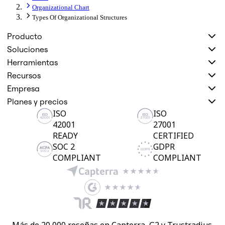
Organizational Chart
Types Of Organizational Structures
Producto
Soluciones
Herramientas
Recursos
Empresa
Planes y precios
ISO
ISO
42001
27001
READY
CERTIFIED
SOC 2
GDPR
COMPLIANT
COMPLIANT
Más de 20 000 reseñas en Capterra, G2 y Trustradius.