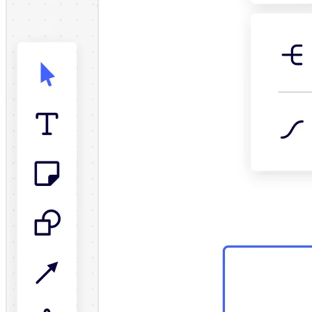
Talktrack
Tablas
Documentos
Diapositivas
Casos de uso
Destacados
Explora los manuales de IA
Explorar el Miroverse
General
Diagramas
Talleres
Lluvia de ideas
Mapas mentales
Mapas conceptuales
Diagramas de flujo
Especializados
Creación de roadmaps
Mapeo de procesos
Diseño técnico y documentación
Prototipos y wireframes
Mapas de recorrido del cliente
Análisis de resultados
Miro Design Workshops
Miro Planning & Delivery
Planificación de objetivos