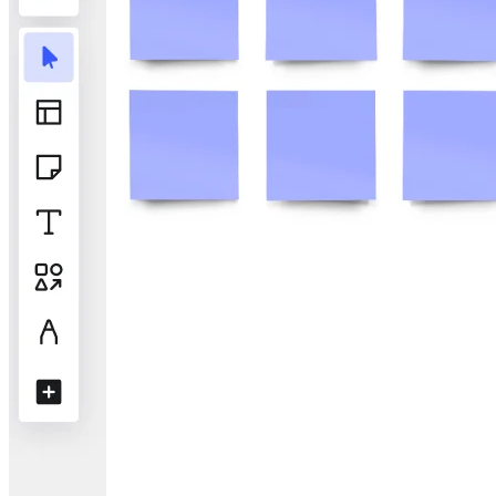
Talktrack
Tablas
Documentos
Diapositivas
Casos de uso
Destacados
Explora los manuales de IA
Explorar el Miroverse
General
Diagramas
Talleres
Lluvia de ideas
Mapas mentales
Mapas conceptuales
Diagramas de flujo
Especializados
Creación de roadmaps
Mapeo de procesos
Diseño técnico y documentación
Prototipos y wireframes
Mapas de recorrido del cliente
Análisis de resultados
Miro Design Workshops
Miro Planning & Delivery
Planificación de objetivos