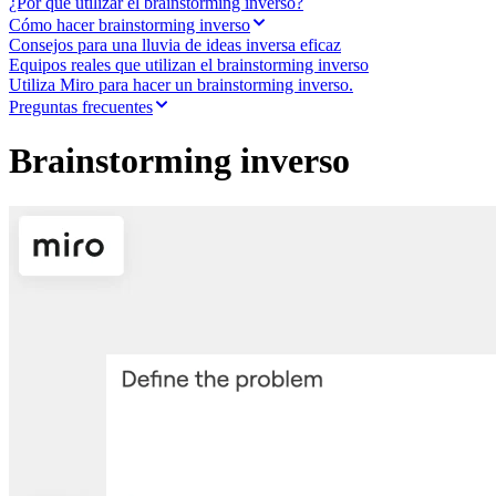
Transformación de las formas de trabajo
¿Por qué utilizar el brainstorming inverso?
Experiencia digital del empleado
Cómo hacer brainstorming inverso
Experiencia del cliente y diseño de servicios
Consejos para una lluvia de ideas inversa eficaz
Transformación en la nube y de software
Equipos reales que utilizan el brainstorming inverso
Recursos
Utiliza Miro para hacer un brainstorming inverso.
Aprendizaje
Preguntas frecuentes
Historias de clientes
Academia
Brainstorming inverso
Webinarios
Reforge Learning
Comunidad y soporte
Centro de Ayuda
Eventos
Comunidad
Blog
Socios y servicios
Servicios profesionales de Miro
Socios de soluciones
Precios