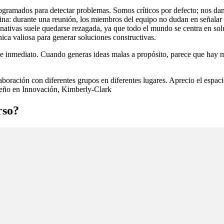
ogramados para detectar problemas. Somos críticos por defecto; nos d
icina: durante una reunión, los miembros del equipo no dudan en señala
rnativas suele quedarse rezagada, ya que todo el mundo se centra en sol
nica valiosa para generar soluciones constructivas.
» de inmediato. Cuando generas ideas malas a propósito, parece que ha
oración con diferentes grupos en diferentes lugares. Aprecio el espacio 
iseño en Innovación, Kimberly-Clark
rso?