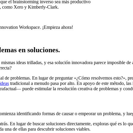
que el brainstorming inverso sea más productivo
n, como Xero y Kimberly-Clark.
Innovation Workspace. ¡Empieza ahora!
lemas en soluciones.
mismas ideas trilladas, y esa solución innovadora parece imposible de a
rrecta?
cional de problemas. En lugar de preguntar «¿Cómo resolvemos esto?»,
 ideas
tradicional a menudo pasa por alto. En apoyo de este método, las 
factual— puede estimular la resolución creativa de problemas y condu
comienza identificando formas de causar o empeorar un problema, y lueg
rás. En lugar de buscar soluciones directamente, exploras qué es lo qu
da una de ellas para descubrir soluciones viables.