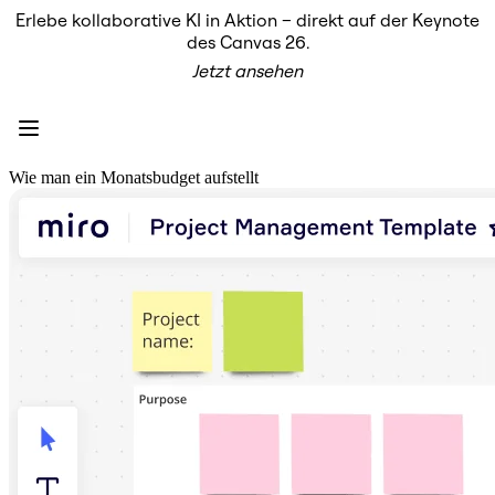
Erlebe kollaborative KI in Aktion – direkt auf der Keynote
Produkt
des Canvas 26.
Unsere Empfehlungen
Jetzt ansehen
Intelligenter Canvas
Flows
Prototypen & Wireframes
Engage
Plattform
KI-Übersicht
Wie man ein Monatsbudget aufstellt
AI Workflows
Connectors
MCP-Server
KI-Playbooks entdecken
MCP-Server
Blueprints
Integrationen
Sicherheit
Enterprise Guard
Entwicklerplattform
Apps herunterladen
Formate
Whiteboard
Diagramme
Kanban
Zeitachsen