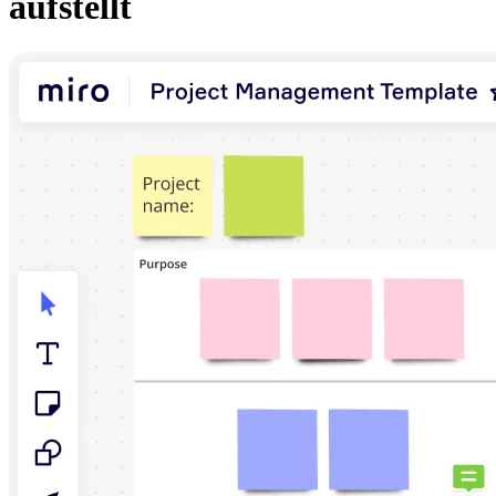
aufstellt
Transformation der Arbeitsweisen
Digitaler Arbeitsplatz
Customer Experience & Service Design
Cloud & Softwaretransformation
Ressourcen
Lernen
Erfolgsgeschichten
Academy
Webinare
Reforge Learning
Community & Support
Hilfecenter
Veranstaltungen
Community
Blog
Partner & Dienstleistungen
Miro Professional Services
Lösungspartner
Preise