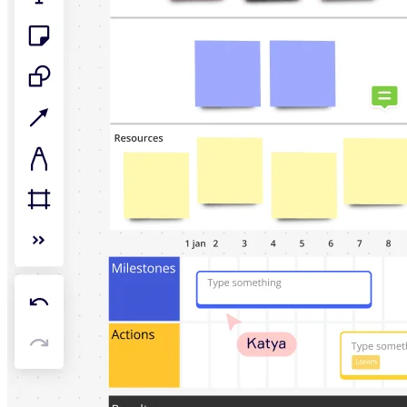
Talktrack
Tabellen
Dokumente
Präsentation
Einsatzbereiche
Unsere Empfehlungen
KI-Playbooks entdecken
Im Miroverse umschauen
Allgemein
Diagramme
Workshops
Brainstorming
Mindmaps
Concept Maps
Flussdiagramme
Spezialisiert
Erstellen von Roadmaps
Prozessabbildung
Technisches Design & Dokumentation
Prototypen & Wireframes
Abbildung der Customer Journey
Auswertung von Research
Miro Design Workshops
Miro Planning & Delivery
Zielplanung