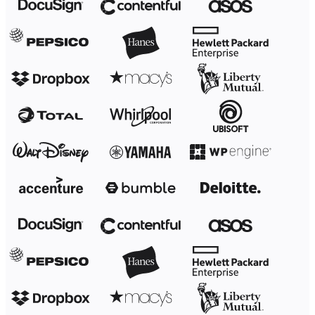
Transformation der Arbeitsweisen
Digitaler Arbeitsplatz
Customer Experience & Service Design
Cloud & Softwaretransformation
Ressourcen
Lernen
Erfolgsgeschichten
Academy
Webinare
Reforge Learning
Community & Support
Hilfecenter
Veranstaltungen
Community
Blog
Partner & Dienstleistungen
Miro Professional Services
Lösungspartner
Preise