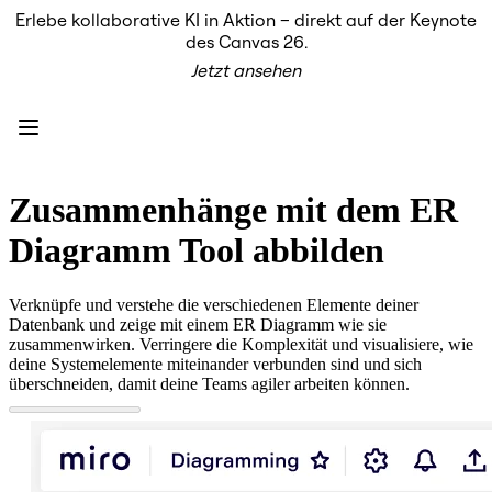
Erlebe kollaborative KI in Aktion – direkt auf der Keynote
Produkt
des Canvas 26.
Unsere Empfehlungen
Jetzt ansehen
Intelligenter Canvas
Flows
Prototypen & Wireframes
Engage
Plattform
KI-Übersicht
AI Workflows
Zusammenhänge mit dem ER
Connectors
MCP-Server
Diagramm Tool abbilden
KI-Playbooks entdecken
MCP-Server
Blueprints
Verknüpfe und verstehe die verschiedenen Elemente deiner
Integrationen
Datenbank und zeige mit einem ER Diagramm wie sie
Sicherheit
zusammenwirken. Verringere die Komplexität und visualisiere, wie
Enterprise Guard
deine Systemelemente miteinander verbunden sind und sich
Entwicklerplattform
überschneiden, damit deine Teams agiler arbeiten können.
Apps herunterladen
Formate
Whiteboard
Diagramme
Kanban
Zeitachsen