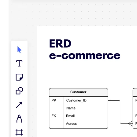
Talktrack
Tabellen
Dokumente
Präsentation
Einsatzbereiche
Unsere Empfehlungen
KI-Playbooks entdecken
Im Miroverse umschauen
Allgemein
Diagramme
Workshops
Brainstorming
Mindmaps
Concept Maps
Flussdiagramme
Spezialisiert
Erstellen von Roadmaps
Prozessabbildung
Technisches Design & Dokumentation
Prototypen & Wireframes
Abbildung der Customer Journey
Auswertung von Research
Miro Design Workshops
Miro Planning & Delivery
Zielplanung