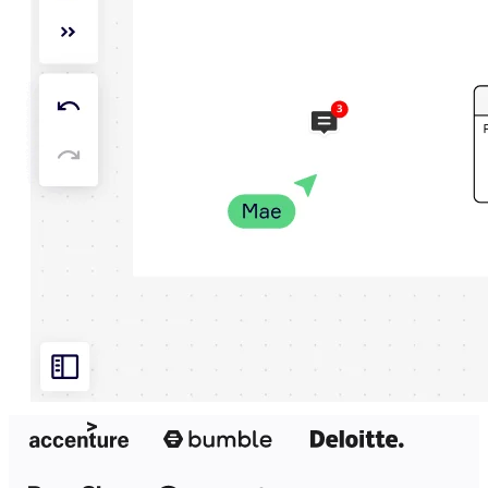
Organisationsdesign
Lösungen
Nach Geschäftssegment
Große Unternehmen
KMU
Startups
Nach Branche
Digitales
Professionelle Dienstleistungen
Fertigung
Einzelhandel
Finanzdienstleistungen
Pharmaindustrie & Life Science
Nach Team
Produktmanagement
Design & UX
Softwareentwicklung
Produktleitung & Product Ops
Operativer Bereich
Marketing
IT
Nach strategischer Initiative
Product Operating System
KI-Transformation