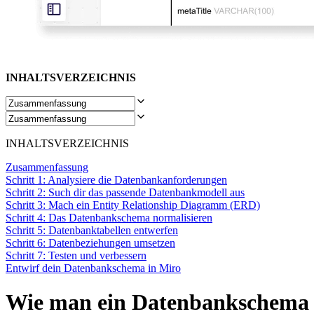
Organisationsdesign
Lösungen
Nach Geschäftssegment
Große Unternehmen
KMU
Startups
INHALTSVERZEICHNIS
Nach Branche
Digitales
Professionelle Dienstleistungen
Fertigung
Einzelhandel
INHALTSVERZEICHNIS
Finanzdienstleistungen
Pharmaindustrie & Life Science
Zusammenfassung
Nach Team
Schritt 1: Analysiere die Datenbankanforderungen
Produktmanagement
Schritt 2: Such dir das passende Datenbankmodell aus
Design & UX
Schritt 3: Mach ein Entity Relationship Diagramm (ERD)
Softwareentwicklung
Schritt 4: Das Datenbankschema normalisieren
Produktleitung & Product Ops
Schritt 5: Datenbanktabellen entwerfen
Operativer Bereich
Schritt 6: Datenbeziehungen umsetzen
Marketing
Schritt 7: Testen und verbessern
IT
Entwirf dein Datenbankschema in Miro
Nach strategischer Initiative
Product Operating System
Wie man ein Datenbankschema in
KI-Transformation