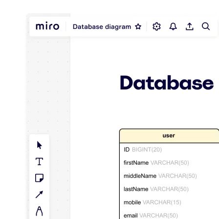
Transformation der Arbeitsweisen
Digitaler Arbeitsplatz
Customer Experience & Service Design
Cloud & Softwaretransformation
Ressourcen
Lernen
Erfolgsgeschichten
Academy
Webinare
Reforge Learning
Community & Support
Hilfecenter
Veranstaltungen
Community
Blog
Partner & Dienstleistungen
Miro Professional Services
Lösungspartner
Preise