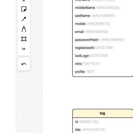
Talktrack
Tabellen
Dokumente
Präsentation
Einsatzbereiche
Unsere Empfehlungen
KI-Playbooks entdecken
Im Miroverse umschauen
Allgemein
Diagramme
Workshops
Brainstorming
Mindmaps
Concept Maps
Flussdiagramme
Spezialisiert
Erstellen von Roadmaps
Prozessabbildung
Technisches Design & Dokumentation
Prototypen & Wireframes
Abbildung der Customer Journey
Auswertung von Research
Miro Design Workshops
Miro Planning & Delivery
Zielplanung