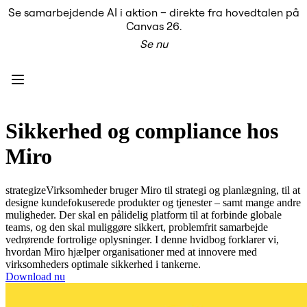
Se samarbejdende AI i aktion – direkte fra hovedtalen på
Produkt
Canvas 26.
Udvalgt
Se nu
Intelligent Canvas™
Flows
Prototypes og Wireframes
Engage
Platform
AI-oversigt
AI Workflows
Sikkerhed og compliance hos
Forbindelser
MCP Server
Miro
Udforsk AI-håndbøger
MCP Server
Blueprints
strategizeVirksomheder bruger Miro til strategi og planlægning, til at
Integrationer
designe kundefokuserede produkter og tjenester – samt mange andre
Sikkerhed
muligheder. Der skal en pålidelig platform til at forbinde globale
Enterprise Guard
teams, og den skal muliggøre sikkert, problemfrit samarbejde
Udviklerplatform
vedrørende fortrolige oplysninger. I denne hvidbog forklarer vi,
Download apps
hvordan Miro hjælper organisationer med at innovere med
Formater
virksomheders optimale sikkerhed i tankerne.
Whiteboard
Download nu
Diagrammer
Kanban
Tidslinjer