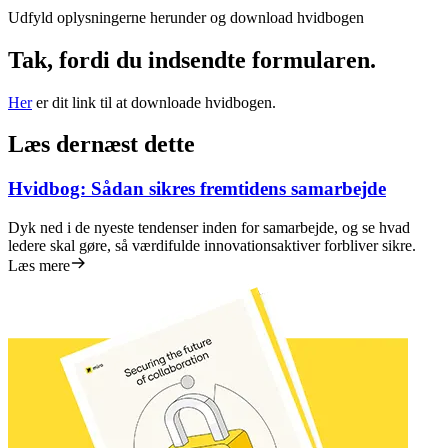
Transformation af arbejdsmåder
Udfyld oplysningerne herunder og download hvidbogen
Digital medarbejderoplevelse
Kundeoplevelse og servicedesign
Tak, fordi du indsendte formularen.
Cloud- og softwaretransformation
Ressourcer
Læring
Her
er dit link til at downloade hvidbogen.
Kundehistorier
Academy
Læs dernæst dette
Webinarer
Reforge-læring
Community og support
Hvidbog: Sådan sikres fremtidens samarbejde
Hjælpecenter
Events
Dyk ned i de nyeste tendenser inden for samarbejde, og se hvad
Community
ledere skal gøre, så værdifulde innovationsaktiver forbliver sikre.
Blog
Læs mere
Partnere og tjenester
Miros professionelle tjenester
Løsningspartnere
Priser