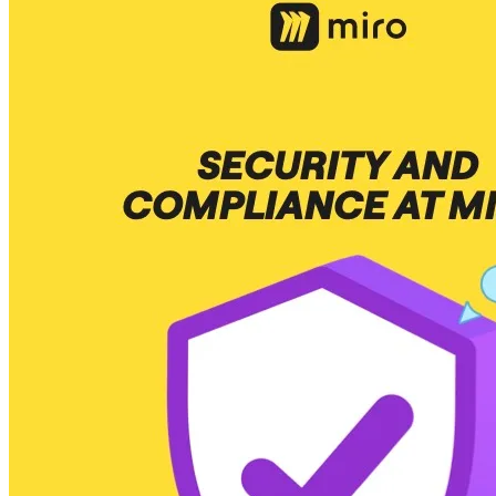
Talktrack
Tabeller
Docs
Slides
Brugstilfælde
Udvalgt
Udforsk AI-håndbøger
Gå på opdagelse i Miroverse
Generelt
Diagramming
Workshops
Brainstorming
Mindmaps
Konceptkort
Flowdiagrammer
Specialiserede
Køreplaner
Kortlægning af proces
Teknisk design og dokumentation
Prototypes og Wireframes
Kundes rutekort
Forskningssyntese
Designworkshops
Planning & Delivery
Målplanlægning