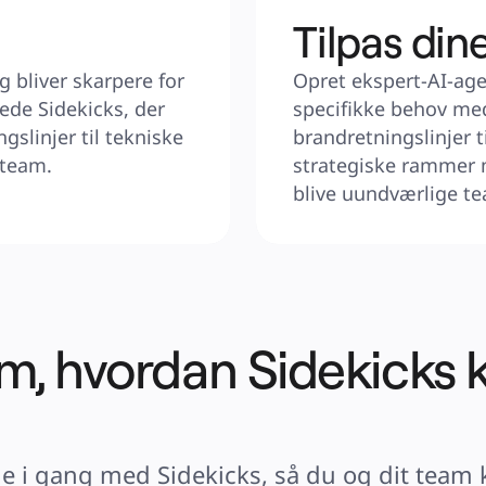
Tilpas din
 bliver skarpere for 
Opret ekspert-AI-agen
ede Sidekicks, der 
specifikke behov me
gslinjer til tekniske 
brandretningslinjer t
 team.
strategiske rammer m
blive uundværlige 
om, hvordan Sidekicks 
e i gang med Sidekicks, så du og dit team 