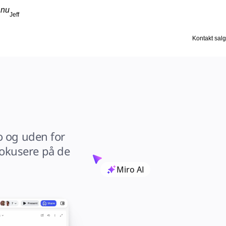
 nu
Jeff
Kontakt salg
 og uden for 
okusere på de 
Miro AI