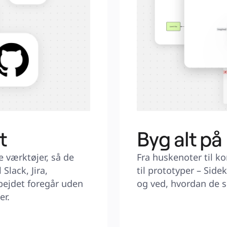
t
Byg alt på
 værktøjer, så de 
Fra huskenoter til k
Slack, Jira, 
til prototyper – Side
bejdet foregår uden 
og ved, hvordan de sk
er.