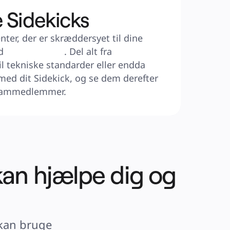
e Sidekicks
ter, der er skræddersyet til dine 
d 
AI Workflows
. Del alt fra 
il tekniske standarder eller endda 
ed dit Sidekick, og se dem derefter 
teammedlemmer.
kan hjælpe dig og
kan bruge 