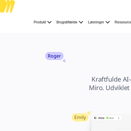
Produkt
Udvalgt
Produkt
Brugstilfælde
Løsninger
Ressourc
Intelligent Canvas™
Flows
Prototypes og Wireframes
Engage
Platform
AI-oversigt
AI Workflows
Forbindelser
Roger
MCP Server
Udforsk AI-håndbøger
MCP Server
Blueprints
Integrationer
Kraftfulde AI
Sikkerhed
Enterprise Guard
Miro. Udviklet
Udviklerplatform
Download apps
Formater
Whiteboard
Diagrammer
Kanban
Tidslinjer
Talktrack
Emily
Tabeller
Docs
Slides