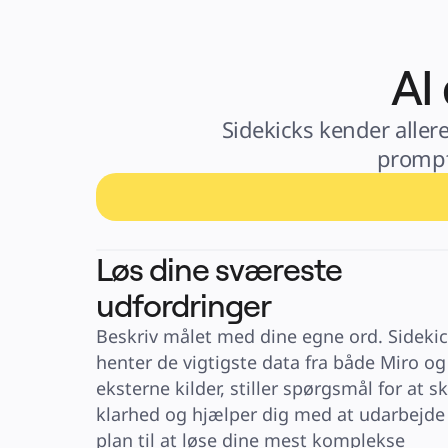
Finansielle tjenester
Medicinalindustri og biovidenskab
Efter team
Produktstyring
Design og UX
AI
Teknologi
Produktledelse og drift
Drift
Marketing
Sidekicks kender allere
IT
Efter strategisk initiativ
prompt
Produktdriftsplatform
AI-transformation
Transformation af arbejdsmåder
Digital medarbejderoplevelse
Kundeoplevelse og servicedesign
Cloud- og softwaretransformation
Ressourcer
Læring
Løs dine sværeste
Kundehistorier
Academy
udfordringer
Webinarer
Reforge-læring
Community og support
Beskriv målet med dine egne ord. Sidekic
Hjælpecenter
Events
henter de vigtigste data fra både Miro og 
Community
Blog
eksterne kilder, stiller spørgsmål for at sk
Partnere og tjenester
Miros professionelle tjenester
klarhed og hjælper dig med at udarbejde 
Løsningspartnere
plan til at løse dine mest komplekse 
Priser