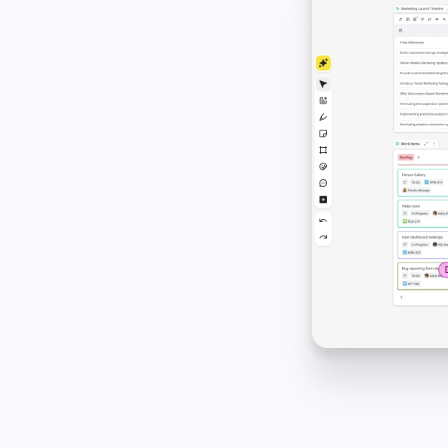
Brugstilfælde
Udvalgt
Udforsk AI-håndbøger
Gå på opdagelse i Miroverse
Generelt
Diagramming
Workshops
Brainstorming
Mindmaps
Konceptkort
Flowdiagrammer
Specialiserede
Køreplaner
Kortlægning af proces
Teknisk design og dokumentation
Prototypes og Wireframes
Kundes rutekort
Forskningssyntese
Designworkshops
Planning & Delivery
Målplanlægning
Org.design
Løsninger
Efter forretningssegment
Enterprise
Små virksomheder
Startups
Efter branche
Digital
Professionelle tjenester
Produktion
Detail