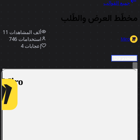
جميع القوالب
خطّط العرض والطّلب
11 ألف
المشاهدات
استخدامات
746
Miro
إعجابات
4
استخدم قالبًا