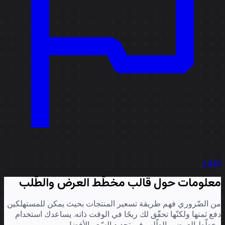
إبلاغ
علومات حول قالب مخطّط العرض والطّلب
 الضّروري فهم طريقة تسعير المنتجات بحيث يمكن للمستهلكين
ع ثمنها ولكنّها تحقّق لك ربحًا في الوقت ذاته. يساعدك استخدام
طّط العرض والطّلب في تحديد السّعر الأفضل.