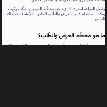
صل القراءة لمعرفة المزيد عن مخطّط العرض والطّلب وكيف
كنك استخدام قالب العرض والطّلب الخاص بنا لإنشاء مخطّطك
خاص.
ا هو مخطّط العرض والطّلب؟
اعد مخطّط العرض والطّلب الشّركات في تحديد السّعر المثالي
لعة أو خدمة في سوق تنافسيّ.
وّر العلاقة بين الطّلب على المنتج، وعدد المنتجات المتاحة،
قطة السّعر التي تُرضي المصنّعين والبائعين والمستهلكين.
فترض أنك ترغب في بيع التفاح إلى سلسة من المتاجر. كيف تحدّد
 يجب أن يكون سعره؟ عندما يكون هناك الكثير من البائعين الذين
رضون أطنانًا من التّفاح، ستكون الأسعار منخفضة. لكن إذا كنت
يع مجموعة متنوّعة من التفّاح النّادر، فالعرض سيكون محدودًا،
كن الطّلب سيكون مرتفعًا.
Mir
ع ذلك، فإن ارتفاع الطّلب لا يعني بالضّرورة ارتفاع الأسعار. إذا