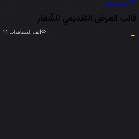
جميع القوالب
الب العرض التّقديمي للشّعار
11 ألف
المشاهدات
استخدامات
616
Miro
إعجابات
7
استخدم قالبًا