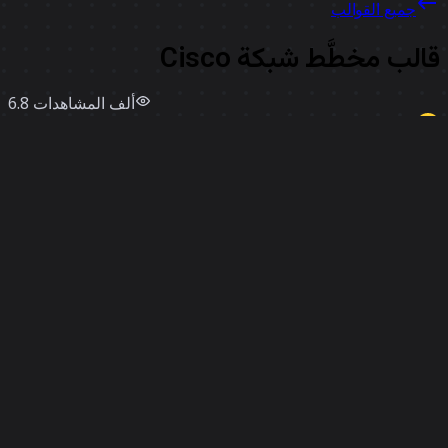
جميع القوالب
الب مخطَّط شبكة Cisco
6.8 ألف
المشاهدات
استخدامات
491
Miro
إعجابات
2
استخدم قالبًا