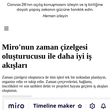
Canvas 26'nın açılış konuşmasını izleyin ve iş birliğine
Ürün
dayalı yapay zekanın gücüne tanıklık edin.
Öne Çıkanlar
Hemen izleyin
Intelligent Canvas™
Flow'lar
Prototypes ve Tel Çerçeveler
Engage
Platform
AI Genel Bakış
AI Workflows
Miro'nun zaman çizelgesi
Bağlayıcılar
MCP Sunucusu
oluşturucusu ile daha iyi iş
Yapay Zeka Rehberlerini keşfedin
MCP Sunucusu
akışları
Blueprints
Entegrasyonlar
Güvenlik
Zaman çizelgesi oluşturucu ile tüm işleri tek bir noktadan planlayın,
Enterprise Guard
organize edin ve takip edin. Zaman çerçevelerini, bağlamı,
Geliştirici Platformu
öncelikleri ve son tarihleri iletin ve projeleri hayata geçiren iş akışları
Uygulamaları İndir
oluşturun.
Biçimler
Beyaz Tahta
Şemalar
Kanban
Timelines