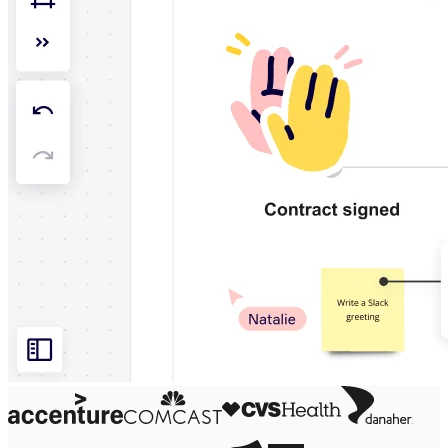
Org. Tasarımı
Çözümler
İş Segmentine Göre
Enterprise
Küçük İşletmeler
Startup'lar
Sektöre Göre
Dijital
Profesyonel Hizmetler
İmalat
Perakende
Finansal Hizmetler
Yaşam Bilimleri ve İlaç
Ekibe Göre
Ürün Yönetimi
Tasarım ve UX
Mühendislik
Ürün Liderliği ve Operasyonlar
Operasyonlar
Pazarlama
BT
Stratejik Girişime Göre
Ürün Operasyon Sistemi
Yapay Zeka Dönüşümü