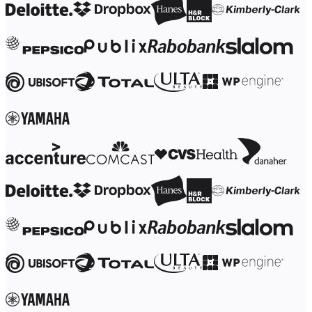
Çalışma Yöntemleri Dönüşümü
Dijital Çalışan Deneyimi
Müşteri Deneyimi ve Hizmet Tasarımı
Bulut ve Yazılım Dönüşümü
Kaynaklar
Öğrenme
Müşteri Hikayeleri
Academy
Webinarlar
Reforge Learning
Topluluk ve Destek
Yardım Merkezi
Etkinlikler
Topluluk
Blog
Ortaklar ve Hizmetler
Miro Profesyonel Hizmetler
Çözüm Ortakları
Fiyatlar