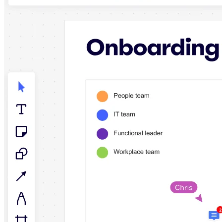
TalkTrack
Tables
Docs
Slides
Senaryolar
Öne Çıkanlar
Yapay Zeka Rehberlerini keşfedin
Miroverse'ü keşfedin
Genel
Diagramming
Atölyeler
Beyin Fırtınası
Zihin Haritaları
Konsept Haritaları
Akış Şemaları
Uzmanlaşmış
Yol Haritaları
Süreç Haritalama
Technical Design ve Belgeler
Prototypes ve Tel Çerçeveler
Müşteri Yolculuğu Haritalama
Araştırma Sentezi
Design Workshops
Planning & Delivery
Hedef Planlama