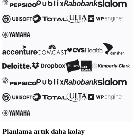
Çalışma Yöntemleri Dönüşümü
Dijital Çalışan Deneyimi
Müşteri Deneyimi ve Hizmet Tasarımı
Bulut ve Yazılım Dönüşümü
Kaynaklar
Öğrenme
Müşteri Hikayeleri
Academy
Webinarlar
Reforge Learning
Topluluk ve Destek
Yardım Merkezi
Etkinlikler
Topluluk
Blog
Ortaklar ve Hizmetler
Miro Profesyonel Hizmetler
Çözüm Ortakları
Fiyatlar
Planlama artık daha kolay