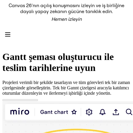
Canvas 26'nın açılış konuşmasını izleyin ve iş birliğine
Ürün
dayalı yapay zekanın gücüne tanıklık edin.
Öne Çıkanlar
Hemen izleyin
Intelligent Canvas™
Flow'lar
Prototypes ve Tel Çerçeveler
Engage
Platform
AI Genel Bakış
AI Workflows
Gantt şeması oluşturucu ile
Bağlayıcılar
MCP Sunucusu
teslim tarihlerine uyun
Yapay Zeka Rehberlerini keşfedin
MCP Sunucusu
Blueprints
Projeleri verimli bir şekilde tasarlayın ve tüm görevleri tek bir zaman
Entegrasyonlar
çizelgesinde görselleştirin. Tek bir Gannt çizelgesi aracıyla katılımcı
Güvenlik
oturumlar düzenleyin ve ilerlemeyi işbirliği içinde yönetin.
Enterprise Guard
Geliştirici Platformu
Uygulamaları İndir
Biçimler
Beyaz Tahta
Şemalar
Kanban
Timelines