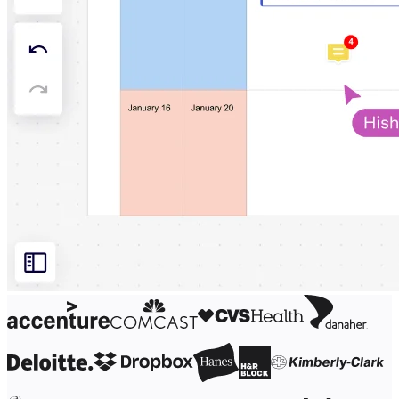
Org. Tasarımı
Çözümler
İş Segmentine Göre
Enterprise
Küçük İşletmeler
Startup'lar
Sektöre Göre
Dijital
Profesyonel Hizmetler
İmalat
Perakende
Finansal Hizmetler
Yaşam Bilimleri ve İlaç
Ekibe Göre
Ürün Yönetimi
Tasarım ve UX
Mühendislik
Ürün Liderliği ve Operasyonlar
Operasyonlar
Pazarlama
BT
Stratejik Girişime Göre
Ürün Operasyon Sistemi
Yapay Zeka Dönüşümü