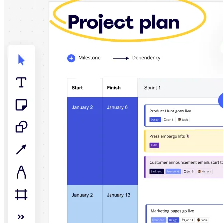
TalkTrack
Tables
Docs
Slides
Senaryolar
Öne Çıkanlar
Yapay Zeka Rehberlerini keşfedin
Miroverse'ü keşfedin
Genel
Diagramming
Atölyeler
Beyin Fırtınası
Zihin Haritaları
Konsept Haritaları
Akış Şemaları
Uzmanlaşmış
Yol Haritaları
Süreç Haritalama
Technical Design ve Belgeler
Prototypes ve Tel Çerçeveler
Müşteri Yolculuğu Haritalama
Araştırma Sentezi
Design Workshops
Planning & Delivery
Hedef Planlama