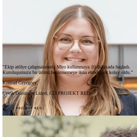
"Ekip atölye çalışmalarında Miro kullanmaya 10 dakikada başladı.
Kuruluşumuzu bu ürünü benimsemeye ikna etmek çok kolay oldu.”
Konrad Grzegory
Çevik Dönüşüm Lideri, CD PROJEKT RED