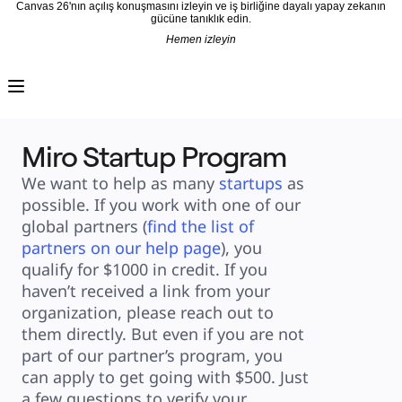
Canvas 26'nın açılış konuşmasını izleyin ve iş birliğine dayalı yapay zekanın
gücüne tanıklık edin.
Hemen izleyin
Ürün
Öne Çıkanlar
Intelligent Canvas™
Flow'lar
Prototypes ve Tel Çerçeveler
Engage
Miro Startup Program
Platform
AI Genel Bakış
AI Workflows
We want to help as many 
startups
 as 
Bağlayıcılar
MCP Sunucusu
possible. If you work with one of our 
Yapay Zeka Rehberlerini keşfedin
MCP Sunucusu
global partners (
find the list of 
Blueprints
partners on our help page
), you 
Entegrasyonlar
Güvenlik
qualify for $1000 in credit. If you 
Enterprise Guard
Geliştirici Platformu
haven’t received a link from your 
Uygulamaları İndir
organization, please reach out to 
Biçimler
Beyaz Tahta
them directly. But even if you are not 
Şemalar
Kanban
part of our partner’s program, you 
Timelines
TalkTrack
can apply to get going with $500. Just 
Tables
a few questions to verify your 
Docs