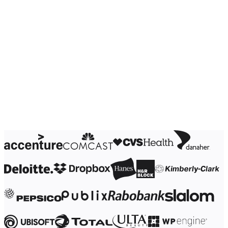
Çalışma Yöntemleri Dönüşümü
Dijital Çalışan Deneyimi
Müşteri Deneyimi ve Hizmet Tasarımı
Bulut ve Yazılım Dönüşümü
Kaynaklar
Öğrenme
Müşteri Hikayeleri
Academy
Webinarlar
Reforge Learning
Topluluk ve Destek
Yardım Merkezi
Etkinlikler
Topluluk
Blog
Ortaklar ve Hizmetler
Miro Profesyonel Hizmetler
Çözüm Ortakları
Fiyatlar