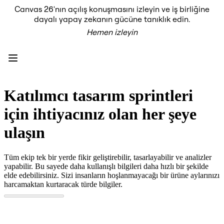
Canvas 26'nın açılış konuşmasını izleyin ve iş birliğine
Ürün
dayalı yapay zekanın gücüne tanıklık edin.
Öne Çıkanlar
Hemen izleyin
Intelligent Canvas™
Flow'lar
Prototypes ve Tel Çerçeveler
Engage
Platform
AI Genel Bakış
AI Workflows
Katılımcı tasarım sprintleri
Bağlayıcılar
MCP Sunucusu
için ihtiyacınız olan her şeye
Yapay Zeka Rehberlerini keşfedin
MCP Sunucusu
ulaşın
Blueprints
Entegrasyonlar
Güvenlik
Tüm ekip tek bir yerde fikir geliştirebilir, tasarlayabilir ve analizler
Enterprise Guard
yapabilir. Bu sayede daha kullanışlı bilgileri daha hızlı bir şekilde
Geliştirici Platformu
elde edebilirsiniz. Sizi insanların hoşlanmayacağı bir ürüne aylarınızı
Uygulamaları İndir
harcamaktan kurtaracak türde bilgiler.
Biçimler
Beyaz Tahta
Şemalar
Kanban
Timelines