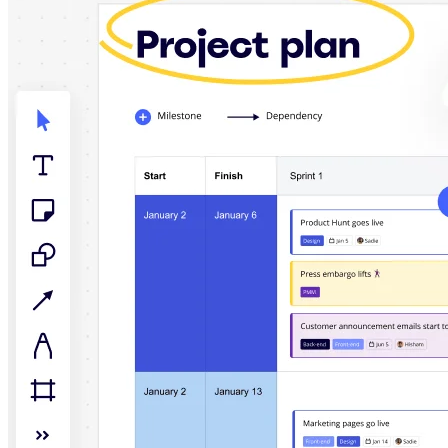
Talktrack
Tabeller
Docs
Slides
Användarexempel
Utvalt
Utforska AI-playbooks
Utforska Miroverse
Allmänt
Diagramming
Workshoppar
Brainstorming
Tankekartor
Konceptkartor
Flödesscheman
Specialiserat
Vägkartor
Kartläggning av processer
Teknisk design och dokumentation
Prototypes & Wireframes
Kartläggning av kundresor
Forskningssyntes
Design Workshops
Planning & Delivery
Målplanering