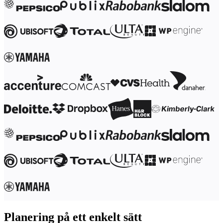
Förändring av arbetssätt
Digital medarbetarupplevelse
Kundupplevelse och servicedesign
Moln- och programvaruomvandling
Resurser
Lärande
Kundberättelser
Academy
Webbinarier
Reforge Learning
Community och Support
Hjälpcenter
Händelser
Community
Blogg
Partner och tjänster
Miro Professional Services
Lösningspartner
Priser
Planering på ett enkelt sätt