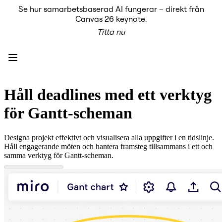
Se hur samarbetsbaserad AI fungerar – direkt från
Produkt
Canvas 26 keynote.
Utvalt
Titta nu
Intelligent Canvas™
Flows
Prototypes & Wireframes
Engage
Plattform
AI-översikt
AI Workflows
Håll deadlines med ett verktyg
Kopplingar
MCP Server
för Gantt-scheman
Utforska AI-playbooks
MCP Server
Blueprints
Designa projekt effektivt och visualisera alla uppgifter i en tidslinje.
Integrationer
Håll engagerande möten och hantera framsteg tillsammans i ett och
Säkerhet
samma verktyg för Gantt-scheman.
Enterprise Guard
Plattform för utvecklare
Ladda ner appar
Format
Whiteboard
Diagram
Kanban
Tidslinjer