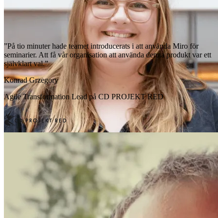
”På tio minuter hade teamet introducerats i att använda Miro för
seminarier. Att få vår organisation att använda denna produkt var ett
självklart val.”
Konrad Grzegory
Agile Transformation Lead på CD PROJEKT RED