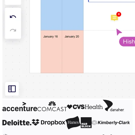
Organisationsdesign
Lösningar
Efter affärssegment
Enterprise
Småföretag
Startupföretag
Efter bransch
Digital
Professional Services
Tillverkning
Detaljhandel
Finansiella tjänster
Läkemedel och biovetenskap
Efter team
Produktledning
Design och UX
Teknik
Produktledning och drift
Verksamhet
Marknadsföring
IT
Efter strategiska initiativ
Produktoperativsystem
AI-transformation