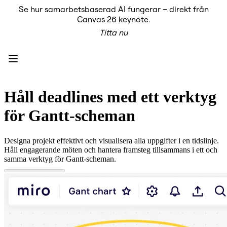
Se hur samarbetsbaserad AI fungerar – direkt från
Produkt
Canvas 26 keynote.
Utvalt
Titta nu
Intelligent Canvas™
Flows
Prototypes & Wireframes
Engage
Plattform
AI-översikt
AI Workflows
Håll deadlines med ett verktyg
Kopplingar
MCP Server
för Gantt-scheman
Utforska AI-playbooks
MCP Server
Blueprints
Designa projekt effektivt och visualisera alla uppgifter i en tidslinje.
Integrationer
Håll engagerande möten och hantera framsteg tillsammans i ett och
Säkerhet
samma verktyg för Gantt-scheman.
Enterprise Guard
Plattform för utvecklare
Ladda ner appar
Format
Whiteboard
Diagram
Kanban
Tidslinjer