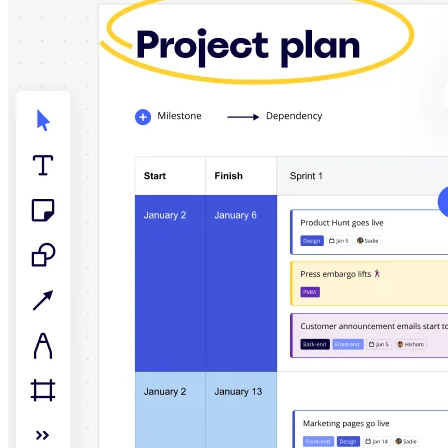
Talktrack
Tabeller
Docs
Slides
Användarexempel
Utvalt
Utforska AI-playbooks
Utforska Miroverse
Allmänt
Diagramming
Workshoppar
Brainstorming
Tankekartor
Konceptkartor
Flödesscheman
Specialiserat
Vägkartor
Kartläggning av processer
Teknisk design och dokumentation
Prototypes & Wireframes
Kartläggning av kundresor
Forskningssyntes
Design Workshops
Planning & Delivery
Målplanering