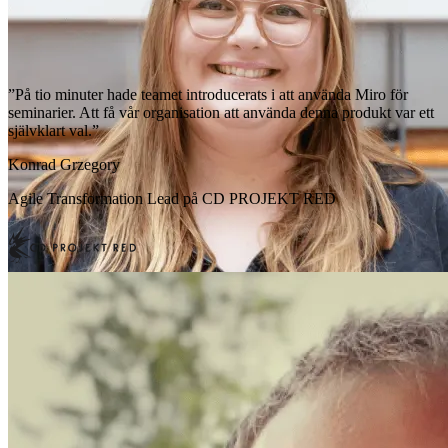
”På tio minuter hade teamet introducerats i att använda Miro för
seminarier. Att få vår organisation att använda denna produkt var ett
självklart val.”
Konrad Grzegory
Agile Transformation Lead på CD PROJEKT RED