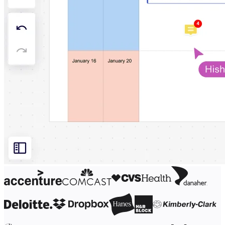
Organisationsdesign
Lösningar
Efter affärssegment
Enterprise
Småföretag
Startupföretag
Efter bransch
Digital
Professional Services
Tillverkning
Detaljhandel
Finansiella tjänster
Läkemedel och biovetenskap
Efter team
Produktledning
Design och UX
Teknik
Produktledning och drift
Verksamhet
Marknadsföring
IT
Efter strategiska initiativ
Produktoperativsystem
AI-transformation