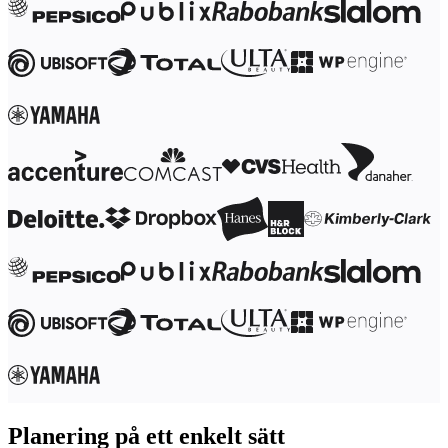
Förändring av arbetssätt
Digital medarbetarupplevelse
Kundupplevelse och servicedesign
Moln- och programvaruomvandling
Resurser
Lärande
Kundberättelser
Academy
Webbinarier
Reforge Learning
Community och Support
Hjälpcenter
Händelser
Community
Blogg
Partner och tjänster
Miro Professional Services
Lösningspartner
Priser
Planering på ett enkelt sätt