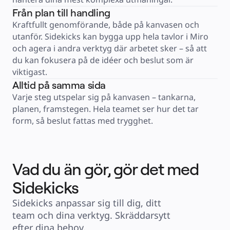
Finansiella tjänster
Från plan till handling
Läkemedel och biovetenskap
Efter team
Kraftfullt genomförande, både på kanvasen och 
Produktledning
Design och UX
utanför. Sidekicks kan bygga upp hela tavlor i Miro 
Teknik
och agera i andra verktyg där arbetet sker – så att 
Produktledning och drift
Verksamhet
du kan fokusera på de idéer och beslut som är 
Marknadsföring
IT
viktigast.
Efter strategiska initiativ
Alltid på samma sida
Produktoperativsystem
AI-transformation
Varje steg utspelar sig på kanvasen – tankarna, 
Förändring av arbetssätt
Digital medarbetarupplevelse
planen, framstegen. Hela teamet ser hur det tar 
Kundupplevelse och servicedesign
form, så beslut fattas med trygghet.
Moln- och programvaruomvandling
Resurser
Lärande
Kundberättelser
Academy
Webbinarier
Vad du än gör, gör det med
Reforge Learning
Community och Support
Hjälpcenter
Sidekicks
Händelser
Community
Blogg
Sidekicks anpassar sig till dig, ditt 
Partner och tjänster
team och dina verktyg. Skräddarsytt 
Miro Professional Services
Lösningspartner
efter dina behov.
Priser