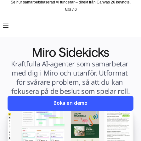
Se hur samarbetsbaserad AI fungerar – direkt från Canvas 26 keynote.
Titta nu
Produkt
Utvalt
Intelligent Canvas™
Flows
Prototypes & Wireframes
Engage
Miro Sidekicks
Plattform
AI-översikt
AI Workflows
Kopplingar
Kraftfulla AI-agenter som samarbetar 
MCP Server
Utforska AI-playbooks
med dig i Miro och utanför. Utformat 
MCP Server
Blueprints
för svårare problem, så att du kan 
Integrationer
Säkerhet
fokusera på de beslut som spelar roll.
Enterprise Guard
Plattform för utvecklare
Ladda ner appar
Boka en demo
Format
Whiteboard
Diagram
Kanban
Tidslinjer
Talktrack
Tabeller
Docs
Slides