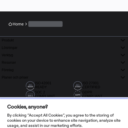
Home
Produkt
Lösningar
Verktyg
Resurser
Företag
Planer och priser
ISO 42001
ISO 27001
READY
CERTIFIED
SOC 2
GDPR
COMPLIANT
COMPLIANT
Cookies, anyone?
By clicking “Accept All Cookies”, you agree to the storing of
cookies on your device to enhance site navigation, analyze site
usage, and assist in our marketing efforts.