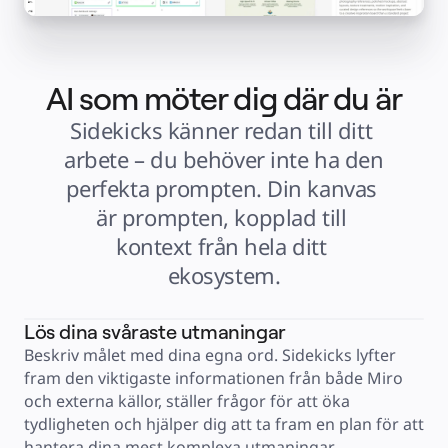
Användarexempel
Utvalt
Utforska AI-playbooks
Utforska Miroverse
Allmänt
Diagramming
AI som möter dig där du är
Workshoppar
Brainstorming
Tankekartor
Sidekicks känner redan till ditt 
Konceptkartor
Flödesscheman
arbete – du behöver inte ha den 
Specialiserat
Vägkartor
perfekta prompten. Din kanvas 
Kartläggning av processer
Teknisk design och dokumentation
är prompten, kopplad till 
Prototypes & Wireframes
Kartläggning av kundresor
kontext från hela ditt 
Forskningssyntes
Design Workshops
ekosystem.
Planning & Delivery
Målplanering
Organisationsdesign
Lösningar
Lös dina svåraste utmaningar
Efter affärssegment
Enterprise
Beskriv målet med dina egna ord. Sidekicks lyfter 
Småföretag
Startupföretag
fram den viktigaste informationen från både Miro 
Efter bransch
och externa källor, ställer frågor för att öka 
Digital
Professional Services
tydligheten och hjälper dig att ta fram en plan för att 
Tillverkning
Detaljhandel
hantera dina mest komplexa utmaningar.