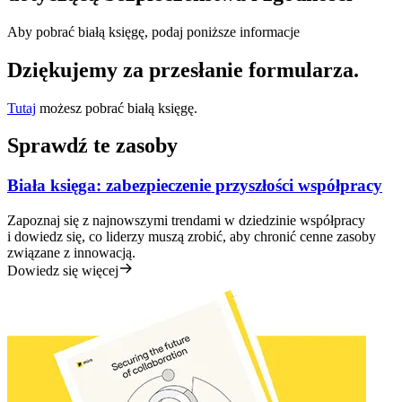
Transformacja metod pracy
Cyfrowe doświadczenia pracowników
Aby pobrać białą księgę, podaj poniższe informacje
Projektowanie usług i doświadczeń klientów
Transformacja chmurowa i oprogramowania
Dziękujemy za przesłanie formularza.
Zasoby
Nauka
Historie klientów
Tutaj
możesz pobrać białą księgę.
Akademia
Webinary
Sprawdź te zasoby
Nauka przez Reforge
Społeczność i pomoc
Centrum pomocy
Biała księga: zabezpieczenie przyszłości współpracy
Wydarzenia
Społeczność
Zapoznaj się z najnowszymi trendami w dziedzinie współpracy
Blog
i dowiedz się, co liderzy muszą zrobić, aby chronić cenne zasoby
Partnerzy i usługi
związane z innowacją.
Usługi profesjonalne Miro
Dowiedz się więcej
Partnerzy ds. rozwiązań
Cennik