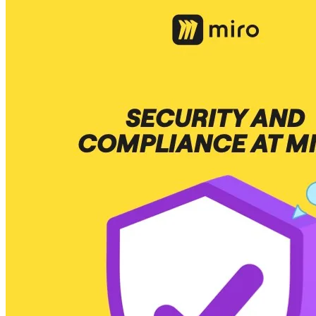
Talktrack
Tabele
Dokumenty
Slajdy
Zastosowania
Polecane
Odkryj AI Playbooks
Przeglądaj Miroverse
Ogólne
Diagramy
Warsztaty
Burze mózgów
Mapy myśli
Mapy koncepcyjne
Schematy blokowe
Specjalistyczne
Tworzenie roadmap
Mapowanie procesów
Projekty techniczne i dokumentacja
Prototypy i wireframe'y
Mapowanie podróży klienta
Synteza badań
Warsztaty projektowe
Planowanie i dostarczanie
Planowanie celów