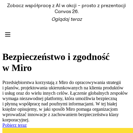
Zobacz współpracę z AI w akcji – prosto z prezentacji
Produkt
Canvas 26.
Polecane
Oglądaj teraz
Inteligentna plansza
Przepływy
Prototypy i wireframe'y
Engage
Platforma
Przegląd AI
AI Workflows
Bezpieczeństwo i zgodność
Łączniki
Serwer MCP
w Miro
Odkryj AI Playbooks
Serwer MCP
Plany projektów
Przedsiębiorstwa korzystają z Miro do opracowywania strategii
Integracje
i planów, projektowania ukierunkowanych na klienta produktów
Bezpieczeństwo
i usług oraz do wielu innych celów. Łączenie globalnych zespołów
Enterprise Guard
wymaga niezawodnej platformy, która umożliwia bezpieczną
Platforma dla deweloperów
i płynną współpracę nad poufnymi informacjami. W tej białej
Aplikacje do pobrania
księdze opisujemy, w jaki sposób Miro pomaga organizacjom
Formaty
wprowadzać innowacje z zachowaniem bezpieczeństwa klasy
Tablica
korporacyjnej.
Diagramy
Pobierz teraz
Kanban
Osie czasu