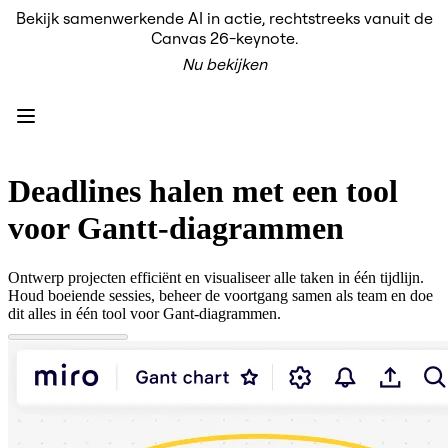
Bekijk samenwerkende AI in actie, rechtstreeks vanuit de
Product
Canvas 26-keynote.
Uitgelicht
Nu bekijken
Intelligent Canvas™
Flows
Prototypes en wireframes
Engage
Platform
AI-overzicht
AI-workflows
Deadlines halen met een tool
Koppelingen
MCP-server
voor Gantt-diagrammen
AI Playbooks ontdekken
MCP-server
Blueprints
Ontwerp projecten efficiënt en visualiseer alle taken in één tijdlijn.
Integraties
Houd boeiende sessies, beheer de voortgang samen als team en doe
Beveiliging
dit alles in één tool voor Gant-diagrammen.
Enterprise Guard
Developer Platform
Apps downloaden
Indelingen
Whiteboard
Diagrammen
Kanban
Tijdlijnen