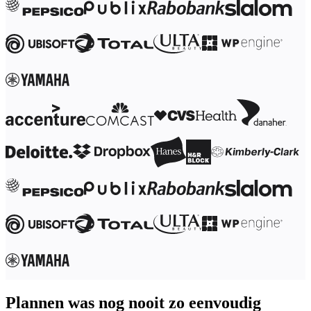
Werkwijzen-transformatie
Digitale werknemerservaring
Klantervaring en serviceontwerp
Cloud- en softwaretransformatie
Hulpbronnen
Leren
Verhalen van klanten
Academy
Webinars
Reforge Learning
Community en ondersteuning
Helpcentrum
Gebeurtenissen
Community
Blog
Partners en diensten
Miro Professionele Dienstverlening
Solution Partners
Prijzen
Plannen was nog nooit zo eenvoudig