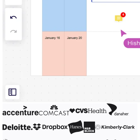
Organisatieontwerp
Oplossingen
Per bedrijfssegment
Enterprise
Kleine bedrijven
Start-ups
Per branche
Digitaal
Professionele dienstverlening
Productie
Retail
Financiële dienstverlening
Levenswetenschappen en farmacie
Per team
Productbeheer
Design en UX
Engineering
Productleiderschap en bedrijfsvoering
Bedrijfsactiviteiten
Marketing
IT
Per strategisch initiatief
Productbesturingssysteem
AI-transformatie