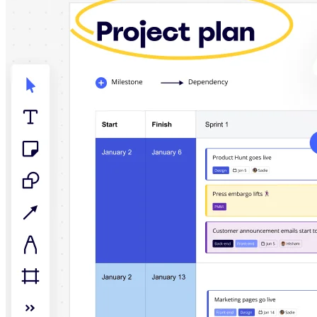
Talktrack
Tabellen
Documenten
Slides
Toepassing
Uitgelicht
AI Playbooks ontdekken
Ontdek Miroverse
Algemeen
Diagramming
Workshops
Brainstorming
Mindmaps
Concept Maps
Flowcharts
Gespecialiseerd
Roadmapping
Procesmapping
Technisch ontwerp en documentatie
Prototypes en wireframes
Customer Journey Mapping
Onderzoekssynthese
Ontwerpworkshops
Planning & Delivery
Doelplanning