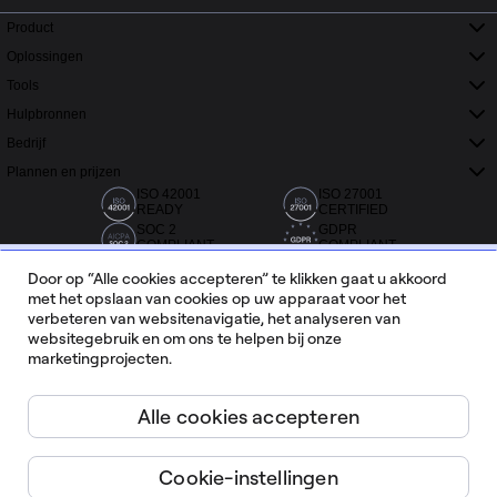
Product
Oplossingen
Tools
Hulpbronnen
Bedrijf
Plannen en prijzen
ISO 42001
ISO 27001
READY
CERTIFIED
SOC 2
GDPR
COMPLIANT
COMPLIANT
Door op “Alle cookies accepteren” te klikken gaat u akkoord
met het opslaan van cookies op uw apparaat voor het
verbeteren van websitenavigatie, het analyseren van
websitegebruik en om ons te helpen bij onze
marketingprojecten.
Meer dan 20.000 recensies van Capterra, G2 en Trustradius.
Alle cookies accepteren
Nederlands
Cookie-instellingen