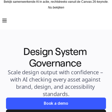
Bekijk samenwerkende AI in actie, rechtstreeks vanuit de Canvas 26-keynote.
Nu bekijken
Product
Uitgelicht
Intelligent Canvas™
Flows
Prototypes en wireframes
Engage
Platform
AI-overzicht
AI-workflows
Design System 
Koppelingen
MCP-server
AI Playbooks ontdekken
MCP-server
Governance 
Blueprints
Integraties
Beveiliging
Scale design output with confidence – 
Enterprise Guard
Developer Platform
with AI checking every asset against 
Apps downloaden
Indelingen
brand, design, and accessibility 
Whiteboard
Diagrammen
standards.
Kanban
Tijdlijnen
Talktrack
Book a demo
Tabellen
Documenten
Slides