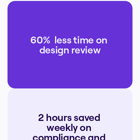
60%  less time on 
design review
2 hours saved 
weekly on 
compliance and 