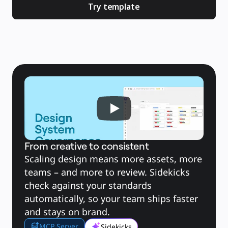
Toepassing
Try template
Uitgelicht
AI Playbooks ontdekken
Ontdek Miroverse
Algemeen
Diagramming
Workshops
Brainstorming
Mindmaps
Concept Maps
Flowcharts
Gespecialiseerd
Roadmapping
Procesmapping
Technisch ontwerp en documentatie
Prototypes en wireframes
Customer Journey Mapping
Onderzoekssynthese
Ontwerpworkshops
Planning & Delivery
From creative to consistent
Doelplanning
Organisatieontwerp
Scaling design means more assets, more 
Oplossingen
Per bedrijfssegment
teams – and more to review. Sidekicks 
Enterprise
Kleine bedrijven
check against your standards 
Start-ups
automatically, so your team ships faster 
Per branche
Digitaal
and stays on brand.
Professionele dienstverlening
Productie
MCP Server
Retail
Sidekicks