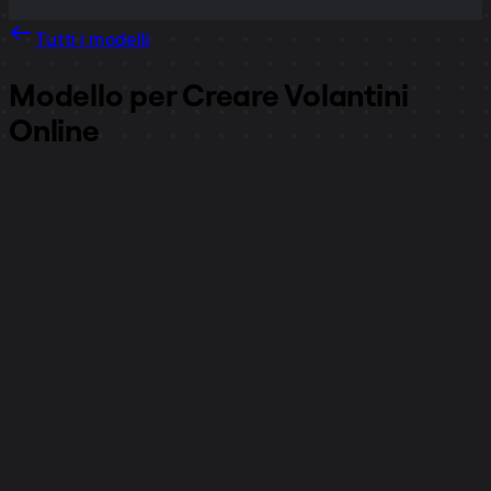
Tutti i modelli
Modello per Creare Volantini
Online
6732
visualizzazioni
111
utilizzi
Miro
5
mi piace
Utilizza il modello