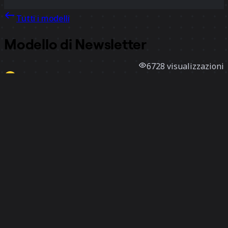
Tutti i modelli
Modello di Newsletter
6728
visualizzazioni
167
utilizzi
Miro
4
mi piace
Utilizza il modello