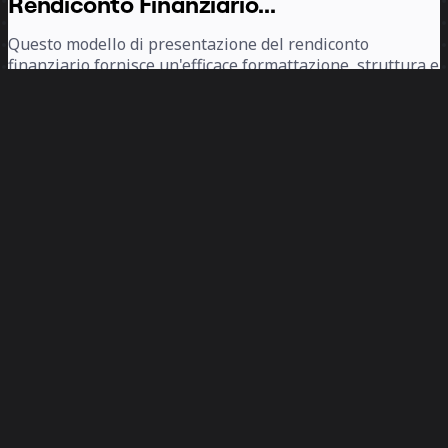
Rendiconto Finanziario...
Questo modello di presentazione del rendiconto
finanziario fornisce un'efficace formattazione, struttura e
organizzazione per una presentazione finanziaria
aziendale. Utilizzalo per illustrare l'attuale stato
finanziario della tua azienda e i suoi progressi per il
raggiungimento dei futuri obiettivi finanziari.
Che cos'è una presentazione
finanziaria?
Ogni organizzazione deve tenere un registro rigoroso dei
propri conti finanziari nel corso del tempo. Una
presentazione del rendiconto finanziario informa i
membri interessati dei team sulla situazione economica
dell'azienda e li aggiorna sui progressi compiuti per
realizzare gli obiettivi fiscali.
Le aziende che tengono presentazioni finanziarie