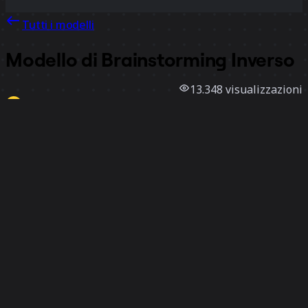
Tutti i modelli
Modello di Brainstorming Inverso
13.348
visualizzazioni
1187
utilizzi
Miro
37
mi piace
Utilizza il modello