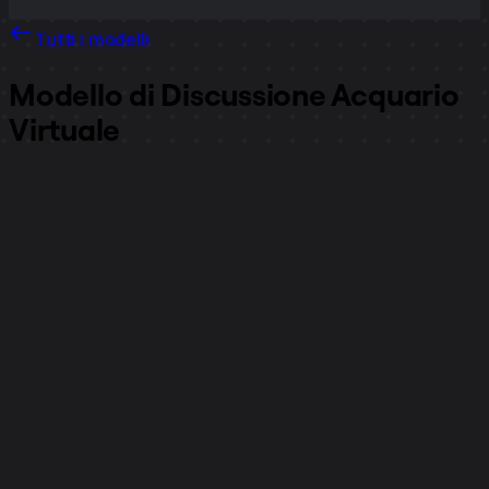
Tutti i modelli
Modello di Discussione Acquario
Virtuale
18.044
visualizzazioni
1916
utilizzi
Workshop Tactics
179
mi piace
Utilizza il modello