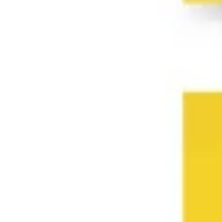
Tutti i modelli
Modello delle 5 Forze di Porter
14.802
visualizzazioni
1233
utilizzi
Miro
4
mi piace
Utilizza il modello