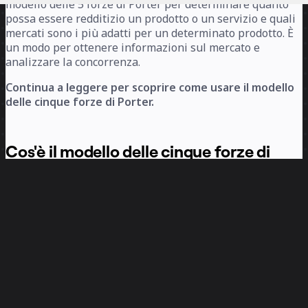
modello delle 5 forze di Porter per determinare quanto
possa essere redditizio un prodotto o un servizio e quali
mercati sono i più adatti per un determinato prodotto. È
un modo per ottenere informazioni sul mercato e
analizzare la concorrenza.
Continua a leggere per scoprire come usare il modello
delle cinque forze di Porter.
Cos'è il modello delle cinque forze di
Porter?
Il modello delle 5 forze di Porter ti consente di mappare
le cinque forze di Porter in modo da poter valutare la
competitività della tua azienda.
Questo framework, anche noto come il modello delle 5
forze di Porter, suddivide la concorrenza in cinque forze:
1. Potenza del fornitore