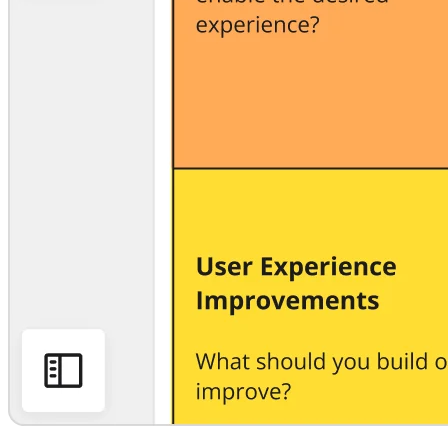
Transformation der Arbeitsweisen
Digitaler Arbeitsplatz
Customer Experience & Service Design
Cloud & Softwaretransformation
Ressourcen
Lernen
Erfolgsgeschichten
Academy
Webinare
Reforge Learning
Community & Support
Hilfecenter
Veranstaltungen
Community
Blog
Partner & Dienstleistungen
Miro Professional Services
Lösungspartner
Preise