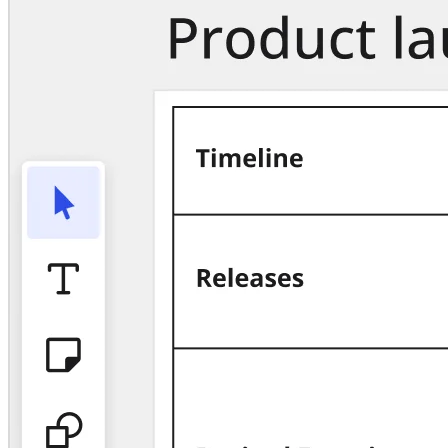
Talktrack
Tabellen
Dokumente
Präsentation
Einsatzbereiche
Unsere Empfehlungen
KI-Playbooks entdecken
Im Miroverse umschauen
Allgemein
Diagramme
Workshops
Brainstorming
Mindmaps
Concept Maps
Flussdiagramme
Spezialisiert
Erstellen von Roadmaps
Prozessabbildung
Technisches Design & Dokumentation
Prototypen & Wireframes
Abbildung der Customer Journey
Auswertung von Research
Miro Design Workshops
Miro Planning & Delivery
Zielplanung