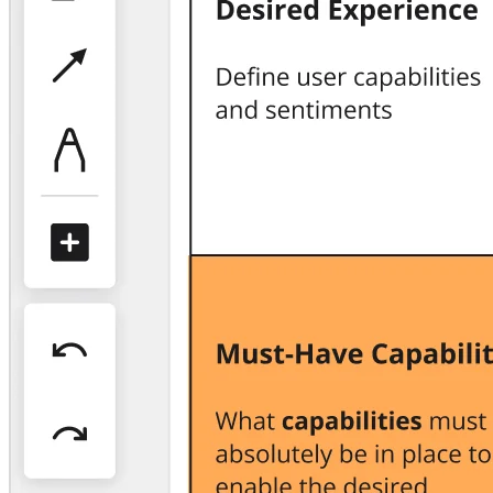
Organisationsdesign
Lösungen
Nach Geschäftssegment
Große Unternehmen
KMU
Startups
Nach Branche
Digitales
Professionelle Dienstleistungen
Fertigung
Einzelhandel
Finanzdienstleistungen
Pharmaindustrie & Life Science
Nach Team
Produktmanagement
Design & UX
Softwareentwicklung
Produktleitung & Product Ops
Operativer Bereich
Marketing
IT
Nach strategischer Initiative
Product Operating System
KI-Transformation