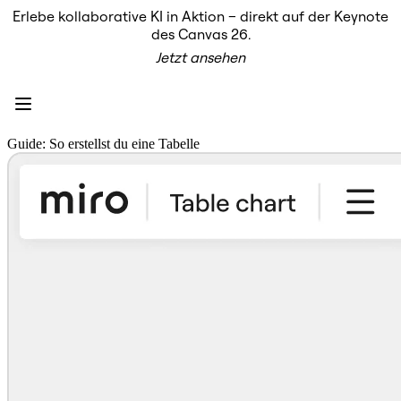
Erlebe kollaborative KI in Aktion – direkt auf der Keynote
Produkt
des Canvas 26.
Unsere Empfehlungen
Jetzt ansehen
Intelligenter Canvas
Flows
Prototypen & Wireframes
Engage
Plattform
KI-Übersicht
Guide: So erstellst du eine Tabelle
AI Workflows
Connectors
MCP-Server
KI-Playbooks entdecken
MCP-Server
Blueprints
Integrationen
Sicherheit
Enterprise Guard
Entwicklerplattform
Apps herunterladen
Formate
Whiteboard
Diagramme
Kanban
Zeitachsen