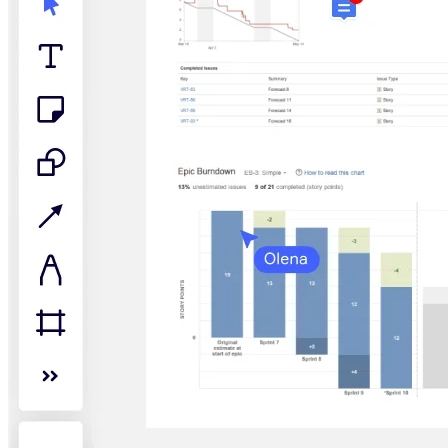
Talktrack
Tabellen
Dokumente
Präsentation
Einsatzbereiche
Unsere Empfehlungen
KI-Playbooks entdecken
Im Miroverse umschauen
Allgemein
Diagramme
Workshops
Brainstorming
Mindmaps
Concept Maps
Flussdiagramme
Spezialisiert
Erstellen von Roadmaps
Prozessabbildung
Technisches Design & Dokumentation
Prototypen & Wireframes
Abbildung der Customer Journey
Auswertung von Research
Miro Design Workshops
Miro Planning & Delivery
Zielplanung