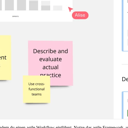
dem du einen agile Workflow einführst. Nutze das agile Framework, um S