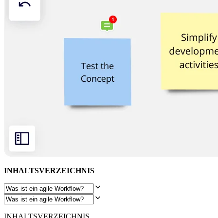
Organisationsdesign
Lösungen
Nach Geschäftssegment
Große Unternehmen
KMU
Startups
Nach Branche
Digitales
Professionelle Dienstleistungen
Fertigung
Einzelhandel
Finanzdienstleistungen
Pharmaindustrie & Life Science
Nach Team
Produktmanagement
Design & UX
Softwareentwicklung
Produktleitung & Product Ops
Operativer Bereich
INHALTSVERZEICHNIS
Marketing
IT
Nach strategischer Initiative
Product Operating System
KI-Transformation
INHALTSVERZEICHNIS