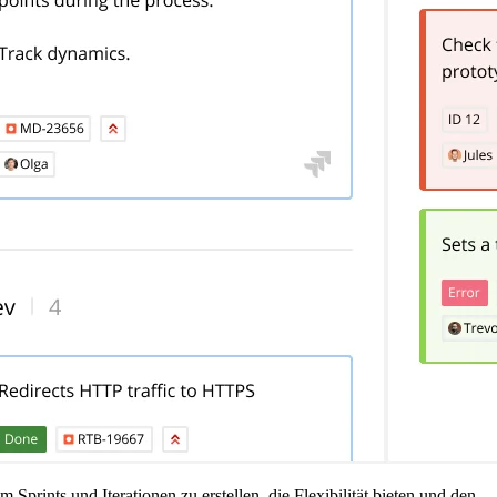
prints und Iterationen zu erstellen, die Flexibilität bieten und den