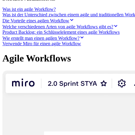
Transformation der Arbeitsweisen
Digitaler Arbeitsplatz
Was ist ein agile Workflow?
Customer Experience & Service Design
Was ist der Unterschied zwischen einem agile und traditionellen Wor
Cloud & Softwaretransformation
Die Vorteile eines agilen Workflow
Ressourcen
Welche verschiedenen Arten von agile Workflows gibt es?
Lernen
Product Backlog: ein Schlüsselelement eines agile Workflows
Erfolgsgeschichten
Wie erstellt man einen agilen Workflow?
Academy
Verwende Miro für einen agile Workflow
Webinare
Reforge Learning
Community & Support
Agile Workflows
Hilfecenter
Veranstaltungen
Community
Blog
Partner & Dienstleistungen
Miro Professional Services
Lösungspartner
Preise