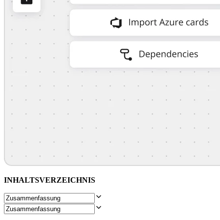
Organisationsdesign
Lösungen
Nach Geschäftssegment
Große Unternehmen
KMU
Startups
Nach Branche
Digitales
Professionelle Dienstleistungen
Fertigung
Einzelhandel
Finanzdienstleistungen
Pharmaindustrie & Life Science
Nach Team
Produktmanagement
Design & UX
Softwareentwicklung
Produktleitung & Product Ops
Operativer Bereich
Marketing
INHALTSVERZEICHNIS
IT
Nach strategischer Initiative
Product Operating System
KI-Transformation