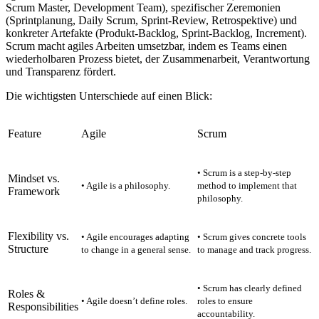
Scrum Master, Development Team), spezifischer Zeremonien
(Sprintplanung, Daily Scrum, Sprint-Review, Retrospektive) und
konkreter Artefakte (Produkt-Backlog, Sprint-Backlog, Increment).
Scrum macht agiles Arbeiten umsetzbar, indem es Teams einen
wiederholbaren Prozess bietet, der Zusammenarbeit, Verantwortung
und Transparenz fördert.
Die wichtigsten Unterschiede auf einen Blick:
Feature
Agile
Scrum
• Scrum is a step-by-step
Mindset vs.
• Agile is a philosophy.
method to implement that
Framework
philosophy.
Flexibility vs.
• Agile encourages adapting
• Scrum gives concrete tools
Structure
to change in a general sense.
to manage and track progress.
• Scrum has clearly defined
Roles &
• Agile doesn’t define roles.
roles to ensure
Responsibilities
accountability.