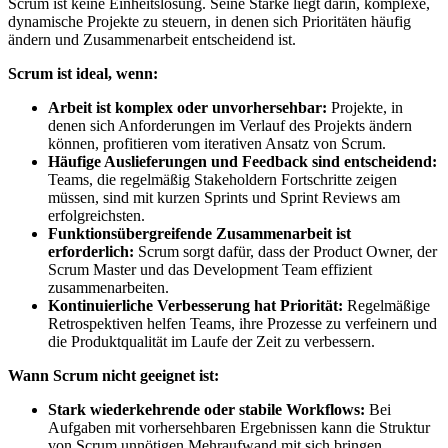
Scrum ist keine Einheitslösung. Seine Stärke liegt darin, komplexe,
dynamische Projekte zu steuern, in denen sich Prioritäten häufig
ändern und Zusammenarbeit entscheidend ist.
Scrum ist ideal, wenn:
Arbeit ist komplex oder unvorhersehbar:
Projekte, in
denen sich Anforderungen im Verlauf des Projekts ändern
können, profitieren vom iterativen Ansatz von Scrum.
Häufige Auslieferungen und Feedback sind entscheidend:
Teams, die regelmäßig Stakeholdern Fortschritte zeigen
müssen, sind mit kurzen Sprints und Sprint Reviews am
erfolgreichsten.
Funktionsübergreifende Zusammenarbeit ist
erforderlich:
Scrum sorgt dafür, dass der Product Owner, der
Scrum Master und das Development Team effizient
zusammenarbeiten.
Kontinuierliche Verbesserung hat Priorität:
Regelmäßige
Retrospektiven helfen Teams, ihre Prozesse zu verfeinern und
die Produktqualität im Laufe der Zeit zu verbessern.
Wann Scrum nicht geeignet ist:
Stark wiederkehrende oder stabile Workflows:
Bei
Aufgaben mit vorhersehbaren Ergebnissen kann die Struktur
von Scrum unnötigen Mehraufwand mit sich bringen.