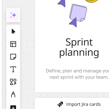
Talktrack
Tabellen
Dokumente
Präsentation
Einsatzbereiche
Unsere Empfehlungen
KI-Playbooks entdecken
Im Miroverse umschauen
Allgemein
Diagramme
Workshops
Brainstorming
Mindmaps
Concept Maps
Flussdiagramme
Spezialisiert
Erstellen von Roadmaps
Prozessabbildung
Technisches Design & Dokumentation
Prototypen & Wireframes
Abbildung der Customer Journey
Auswertung von Research
Miro Design Workshops
Miro Planning & Delivery
Zielplanung