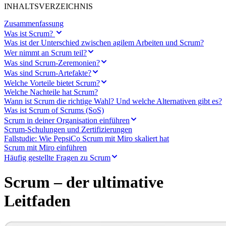
Transformation der Arbeitsweisen
INHALTSVERZEICHNIS
Digitaler Arbeitsplatz
Customer Experience & Service Design
Zusammenfassung
Cloud & Softwaretransformation
Was ist Scrum?
Ressourcen
Was ist der Unterschied zwischen agilem Arbeiten und Scrum?
Lernen
Wer nimmt an Scrum teil?
Erfolgsgeschichten
Was sind Scrum‑Zeremonien?
Academy
Was sind Scrum-Artefakte?
Webinare
Reforge Learning
Welche Vorteile bietet Scrum?
Community & Support
Welche Nachteile hat Scrum?
Hilfecenter
Wann ist Scrum die richtige Wahl? Und welche Alternativen gibt es?
Veranstaltungen
Was ist Scrum of Scrums (SoS)
Community
Scrum in deiner Organisation einführen
Blog
Scrum-Schulungen und Zertifizierungen
Partner & Dienstleistungen
Fallstudie: Wie PepsiCo Scrum mit Miro skaliert hat
Miro Professional Services
Scrum mit Miro einführen
Lösungspartner
Häufig gestellte Fragen zu Scrum
Preise
Scrum – der ultimative
Leitfaden