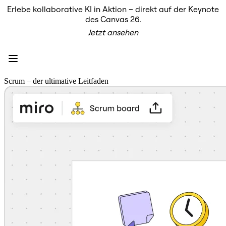
Erlebe kollaborative KI in Aktion – direkt auf der Keynote
Produkt
des Canvas 26.
Unsere Empfehlungen
Jetzt ansehen
Intelligenter Canvas
Flows
Prototypen & Wireframes
Engage
Plattform
KI-Übersicht
Scrum – der ultimative Leitfaden
AI Workflows
Connectors
MCP-Server
KI-Playbooks entdecken
MCP-Server
Blueprints
Integrationen
Sicherheit
Enterprise Guard
Entwicklerplattform
Apps herunterladen
Formate
Whiteboard
Diagramme
Kanban
Zeitachsen