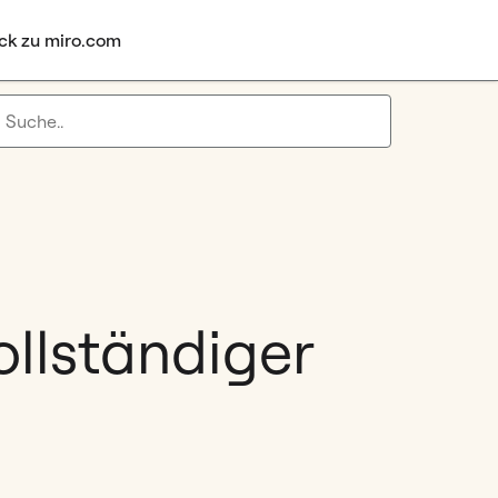
ck zu miro.com
llständiger