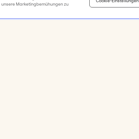
Cookie-Einstellungen
d unsere Marketingbemühungen zu
Ressourcen
Unterneh
orkshops
Miro Academy
Über uns
 &
Hilfecenter
Karriere 🚀
Blog
Miro in den
ws
Status
Erfolgsges