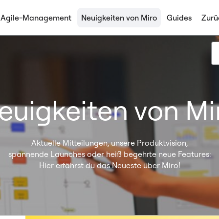
Agile-Management
Neuigkeiten von Miro
Guides
Zurü
euigkeiten von Mi
Aktuelle Mitteilungen, unsere Produktvision,
spannende Launches oder heiß begehrte neue Features:
Hier erfährst du das Neueste über Miro!