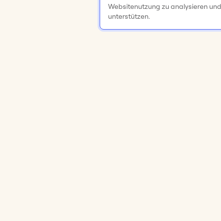
Websitenutzung zu analysieren un
unterstützen.
Produkt
Lösungen
Online-Whiteboard
Meetings & W
Apps & Integrationen
Brainstorming
Ideenfindung
Vorlagen
Agile Workflo
Miroverse
Diagramme