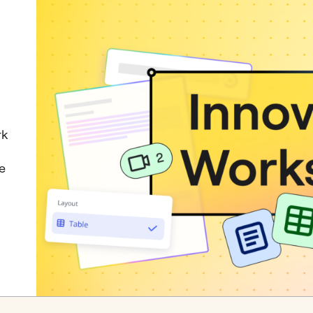
rk
he