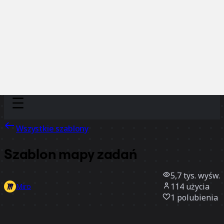
Discover
Według zespołu
Według rozmiaru
Wszystkie szablony
Szablon mapy zadań
5,7 tys.
wyśw.
114
użycia
Miro
1
polubienia
Użyj szablonu