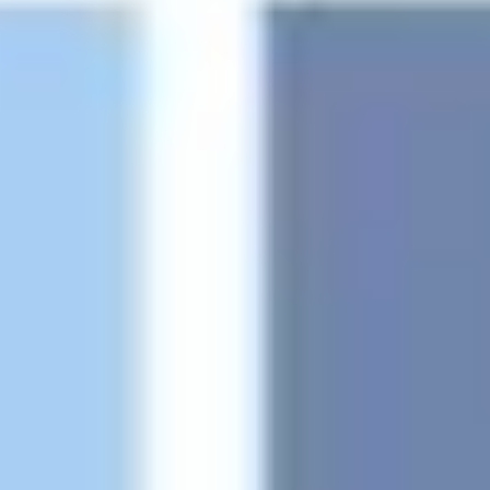
Ideacja i burze mózgów