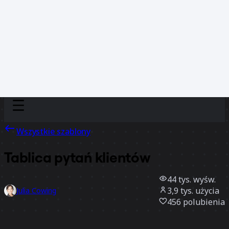
Discover
Według zespołu
Według rozmiaru
Wszystkie szablony
Tablica pytań klientów
44 tys.
wyśw.
3,9 tys.
użycia
Julia Cowing
456
polubienia
Użyj szablonu