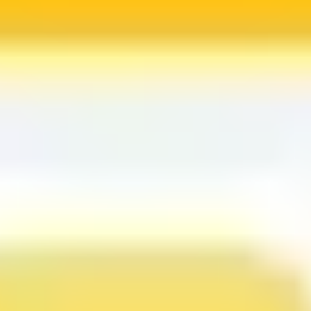
Ideacja i burze mózgów