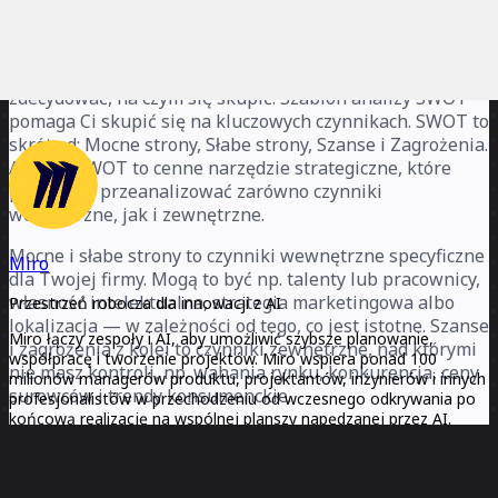
Czym jest analiza SWOT?
Podczas opracowywania strategii biznesowej trudno
zdecydować, na czym się skupić. Szablon analizy SWOT
pomaga Ci skupić się na kluczowych czynnikach. SWOT to
skrót od: Mocne strony, Słabe strony, Szanse i Zagrożenia.
Analiza SWOT to cenne narzędzie strategiczne, które
pomoże Ci przeanalizować zarówno czynniki
wewnętrzne, jak i zewnętrzne.
Mocne i słabe strony to czynniki wewnętrzne specyficzne
Miro
dla Twojej firmy. Mogą to być np. talenty lub pracownicy,
własność intelektualna, strategia marketingowa albo
Przestrzeń robocza dla innowacji z AI
lokalizacja — w zależności od tego, co jest istotne. Szanse
Miro łączy zespoły i AI, aby umożliwić szybsze planowanie,
i zagrożenia z kolei to czynniki zewnętrzne, nad którymi
współpracę i tworzenie projektów. Miro wspiera ponad 100
nie masz kontroli, np. wahania rynku, konkurencja, ceny
milionów managerów produktu, projektantów, inżynierów i innych
surowców i trendy konsumenckie.
profesjonalistów w przechodzeniu od wczesnego odkrywania po
końcową realizację na wspólnej planszy napędzanej przez AI.
Dzięki osadzeniu AI tam, gdzie odbywa się praca zespołowa, Miro
przełamuje silosy, poprawia zgranie i przyspiesza wprowadzanie
Kiedy przeprowadzić analizę SWOT
innowacji. Korzystając z planszy jako promptu, dostępne w Miro