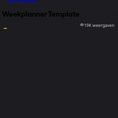
Alle templates
Weekplanner Template
19K
weergaven
1,9K
gebruik
Miro
10
vind-ik-leuks
Template gebruiken