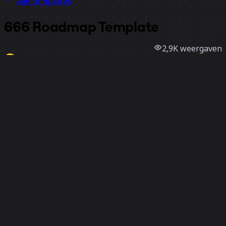
Alle templates
666 Roadmap Template
2,9K
weergaven
43
gebruik
Miro
3
vind-ik-leuks
Template gebruiken