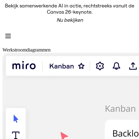
Bekijk samenwerkende AI in actie, rechtstreeks vanuit de
Product
Canvas 26-keynote.
Uitgelicht
Nu bekijken
Intelligent Canvas™
Flows
Prototypes en wireframes
Engage
Platform
AI-overzicht
Werkstroomdiagrammen
AI-workflows
Koppelingen
MCP-server
AI Playbooks ontdekken
MCP-server
Blueprints
Integraties
Beveiliging
Enterprise Guard
Developer Platform
Apps downloaden
Indelingen
Whiteboard
Diagrammen
Kanban
Tijdlijnen