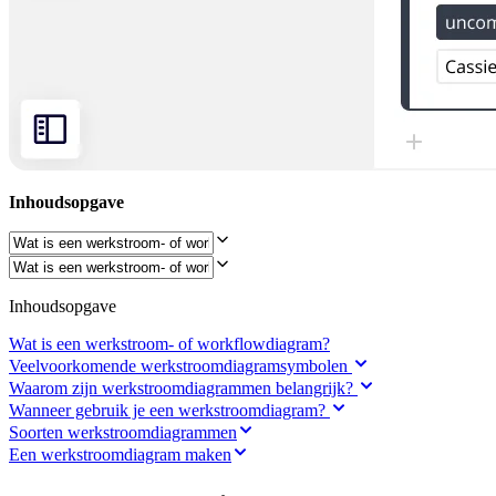
Organisatieontwerp
Oplossingen
Per bedrijfssegment
Enterprise
Kleine bedrijven
Start-ups
Per branche
Digitaal
Professionele dienstverlening
Productie
Inhoudsopgave
Retail
Financiële dienstverlening
Levenswetenschappen en farmacie
Per team
Productbeheer
Inhoudsopgave
Design en UX
Engineering
Wat is een werkstroom- of workflowdiagram?
Productleiderschap en bedrijfsvoering
Veelvoorkomende werkstroomdiagramsymbolen
Bedrijfsactiviteiten
Waarom zijn werkstroomdiagrammen belangrijk?
Marketing
Wanneer gebruik je een werkstroomdiagram?
IT
Soorten werkstroomdiagrammen
Per strategisch initiatief
Een werkstroomdiagram maken
Productbesturingssysteem
AI-transformatie