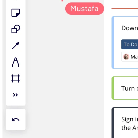
Talktrack
Tabellen
Documenten
Slides
Toepassing
Uitgelicht
AI Playbooks ontdekken
Ontdek Miroverse
Algemeen
Diagramming
Workshops
Brainstorming
Mindmaps
Concept Maps
Flowcharts
Gespecialiseerd
Roadmapping
Procesmapping
Technisch ontwerp en documentatie
Prototypes en wireframes
Customer Journey Mapping
Onderzoekssynthese
Ontwerpworkshops
Planning & Delivery
Doelplanning