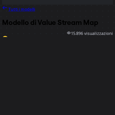
Tutti i modelli
Modello di Value Stream Map
15.896
visualizzazioni
2677
utilizzi
Miro
31
mi piace
Utilizza il modello