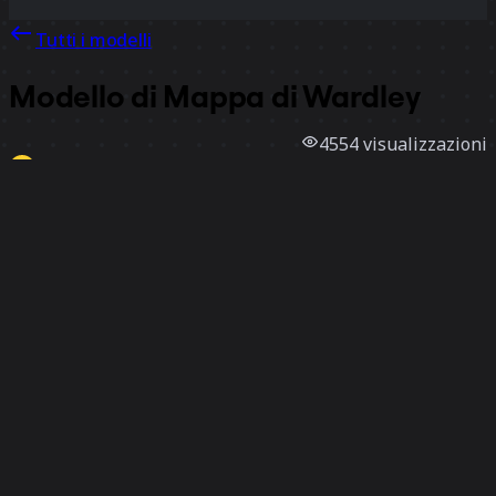
Tutti i modelli
Modello di Mappa di Wardley
4554
visualizzazioni
233
utilizzi
Miro
6
mi piace
Utilizza il modello